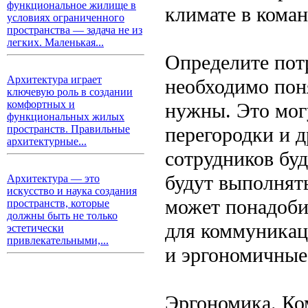
функциональное жилище в
климате в коман
условиях ограниченного
пространства — задача не из
легких. Маленькая...
Определите пот
Архитектура играет
необходимо пон
ключевую роль в создании
комфортных и
нужны. Это мог
функциональных жилых
перегородки и д
пространств. Правильные
архитектурные...
сотрудников буд
будут выполнят
Архитектура — это
искусство и наука создания
может понадоби
пространств, которые
должны быть не только
для коммуникац
эстетически
привлекательными,...
и эргономичные
Эргономика. Ко