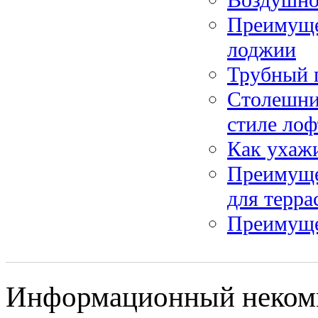
Преимуще
лоджии
Трубный 
Столешниц
стиле лоф
Как ухажи
Преимущес
для терра
Преимуще
Информационный некомме