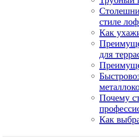
Столешниц
стиле лоф
Как ухажи
Преимущес
для терра
Преимуще
Быстрово
металлок
Почему с
професси
Как выбр