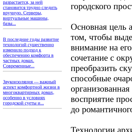
разрастается, за ней
городского прос
становится трудно следить
вручную. Серверы,
виртуальные машины,
базы...
Основная цель 
том, чтобы выде
В последние годы развитие
технологий существенно
внимание на его
изменило подход к
сочетание с ок
обеспечению комфорта в
частных домах.
преобразить ску
Современные...
способные очар
Звукоизоляция — важный
организованная
аспект комфортной жизни в
многоквартирных домах,
восприятие прос
особенно в условиях
городской суеты и...
до романтичного
Технологии арх