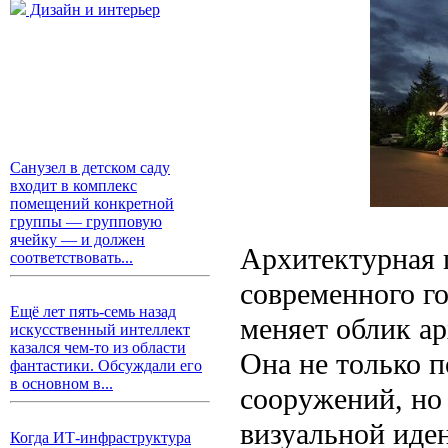
Дизайн и интерьер
Санузел в детском саду
входит в комплекс
помещений конкретной
группы — групповую
ячейку — и должен
Архитектурная 
соответствовать...
современного го
Ещё лет пять-семь назад
меняет облик ар
искусственный интеллект
казался чем-то из области
Она не только 
фантастики. Обсуждали его
в основном в...
сооружений, но 
визуальной иде
Когда ИТ-инфраструктура