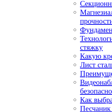
Секционн
Магнезиа
прочности
Фундамен
Технологи
стяжку
Какую кр
Лист ста
Преимуще
Видеонабл
безопасн
Как выбр
Песчаник 