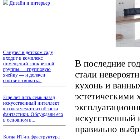
Дизайн и интерьер
Санузел в детском саду
входит в комплекс
В последние го
помещений конкретной
группы — групповую
стали невероят
ячейку — и должен
соответствовать...
кухонь и ванных
эстетическими 
Ещё лет пять-семь назад
искусственный интеллект
эксплуатационн
казался чем-то из области
фантастики. Обсуждали его
искусственный к
в основном в...
правильно выбр
Когда ИТ-инфраструктура