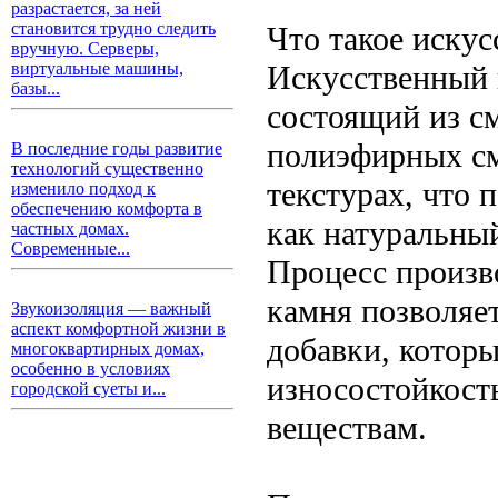
разрастается, за ней
становится трудно следить
Что такое иску
вручную. Серверы,
Искусственный 
виртуальные машины,
базы...
состоящий из с
полиэфирных см
В последние годы развитие
технологий существенно
текстурах, что 
изменило подход к
обеспечению комфорта в
как натуральный
частных домах.
Современные...
Процесс произв
камня позволяе
Звукоизоляция — важный
аспект комфортной жизни в
добавки, котор
многоквартирных домах,
особенно в условиях
износостойкост
городской суеты и...
веществам.