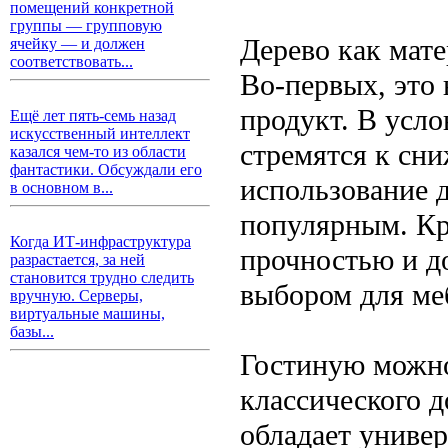
помещений конкретной
группы — групповую
Дерево как мат
ячейку — и должен
соответствовать...
Во-первых, это
продукт. В усло
Ещё лет пять-семь назад
искусственный интеллект
стремятся к сн
казался чем-то из области
фантастики. Обсуждали его
использование д
в основном в...
популярным. Кр
Когда ИТ-инфраструктура
прочностью и д
разрастается, за ней
становится трудно следить
выбором для меб
вручную. Серверы,
виртуальные машины,
базы...
Гостиную можно
классического д
обладает универ