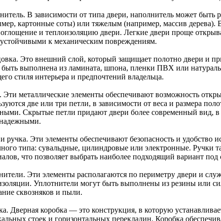
нитель. В зависимости от типа двери, наполнитель может быть 
имер, картонные соты) или тяжелым (например, массив дерева). 
поглощение и теплоизоляцию двери. Легкие двери проще открыва
 устойчивыми к механическим повреждениям.
овка. Это внешний слой, который защищает полотно двери и пр
 быть выполнена из ламината, шпона, пленки ПВХ или натураль
щего стиля интерьера и предпочтений владельца.
. Эти металлические элементы обеспечивают возможность откр
ьзуются две или три петли, в зависимости от веса и размера по
ными. Скрытые петли придают двери более современный вид, в 
 надежными.
 и ручка. Эти элементы обеспечивают безопасность и удобство и
чного типа: сувальдные, цилиндровые или электронные. Ручки 
иалов, что позволяет выбрать наиболее подходящий вариант под 
нители. Эти элементы располагаются по периметру двери и служ
изоляции. Уплотнители могут быть выполнены из резины или си
ание сквозняков и пыли.
ка. Дверная коробка — это конструкция, в которую устанавливае
кальных стоек и горизонтальных перекладин. Коробка обеспечив