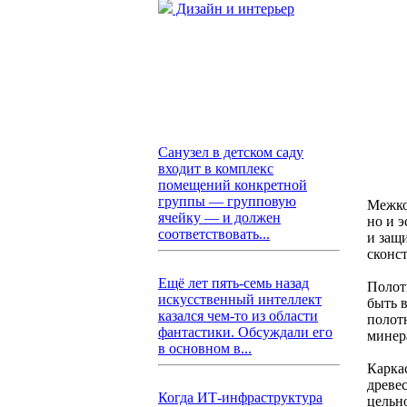
Дизайн и интерьер
Санузел в детском саду
входит в комплекс
помещений конкретной
группы — групповую
Межко
ячейку — и должен
но и 
соответствовать...
и защ
сконс
Ещё лет пять-семь назад
Полот
искусственный интеллект
быть 
казался чем-то из области
полот
фантастики. Обсуждали его
минер
в основном в...
Каркас
древе
Когда ИТ-инфраструктура
цельно