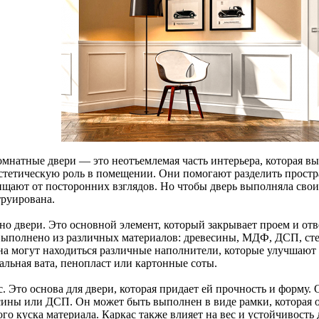
мнатные двери — это неотъемлемая часть интерьера, которая в
эстетическую роль в помещении. Они помогают разделить прост
ищают от посторонних взглядов. Но чтобы дверь выполняла сво
труирована.
но двери. Это основной элемент, который закрывает проем и от
выполнено из различных материалов: древесины, МДФ, ДСП, сте
на могут находиться различные наполнители, которые улучшают т
альная вата, пенопласт или картонные соты.
. Это основа для двери, которая придает ей прочность и форму.
сины или ДСП. Он может быть выполнен в виде рамки, которая о
го куска материала. Каркас также влияет на вес и устойчивость 