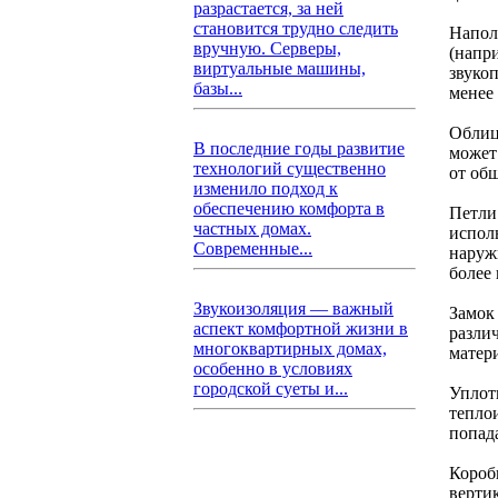
разрастается, за ней
становится трудно следить
Напол
вручную. Серверы,
(напр
виртуальные машины,
звуко
базы...
менее
Облиц
В последние годы развитие
может
технологий существенно
от об
изменило подход к
обеспечению комфорта в
Петли
частных домах.
испол
Современные...
наруж
более
Звукоизоляция — важный
Замок
аспект комфортной жизни в
разли
многоквартирных домах,
матер
особенно в условиях
городской суеты и...
Уплот
тепло
попад
Короб
верти