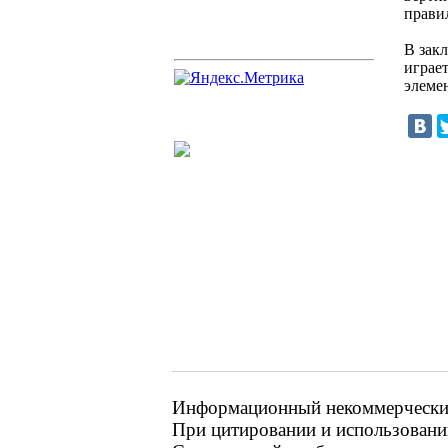
прави
В зак
играе
элемен
Информационный некоммерческий
При цитировании и использовании