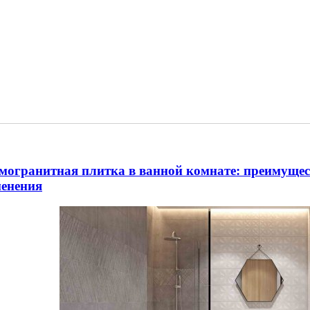
могранитная плитка в ванной комнате: преимущес
енения