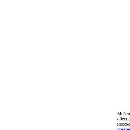
Мебел
обесп
необхо
Подро