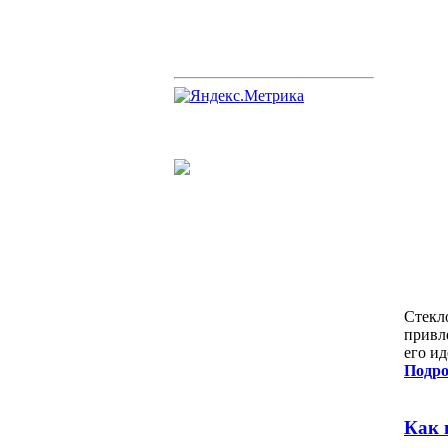
Стекл
привл
его и
Подро
Как 