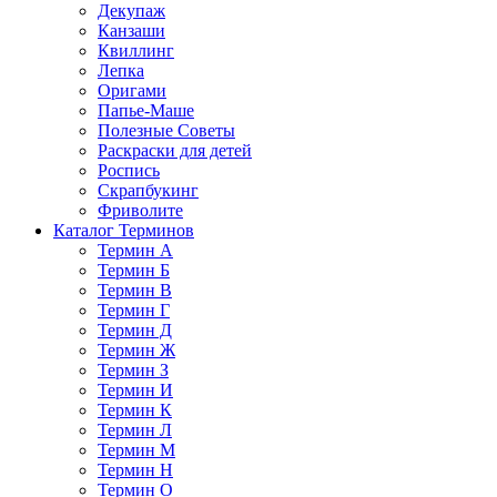
Декупаж
Канзаши
Квиллинг
Лепка
Оригами
Папье-Маше
Полезные Советы
Раскраски для детей
Роспись
Скрапбукинг
Фриволите
Каталог Терминов
Термин А
Термин Б
Термин В
Термин Г
Термин Д
Термин Ж
Термин З
Термин И
Термин К
Термин Л
Термин М
Термин Н
Термин О