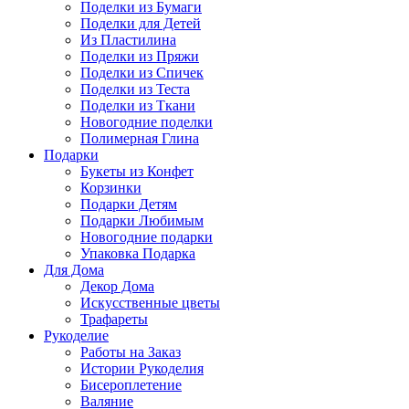
Поделки из Бумаги
Поделки для Детей
Из Пластилина
Поделки из Пряжи
Поделки из Спичек
Поделки из Теста
Поделки из Ткани
Новогодние поделки
Полимерная Глина
Подарки
Букеты из Конфет
Корзинки
Подарки Детям
Подарки Любимым
Новогодние подарки
Упаковка Подарка
Для Дома
Декор Дома
Искусственные цветы
Трафареты
Рукоделие
Работы на Заказ
Истории Рукоделия
Бисероплетение
Валяние