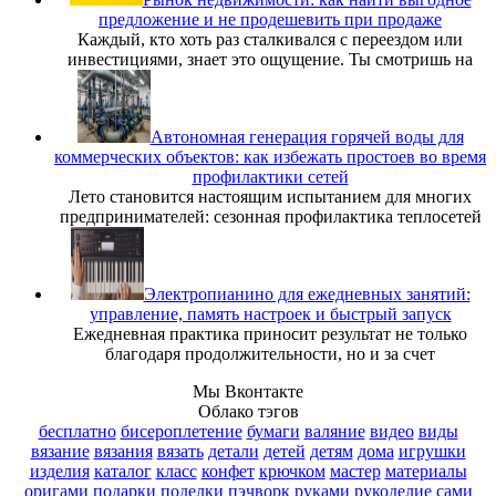
предложение и не продешевить при продаже
Каждый, кто хоть раз сталкивался с переездом или
инвестициями, знает это ощущение. Ты смотришь на
Автономная генерация горячей воды для
коммерческих объектов: как избежать простоев во время
профилактики сетей
Лето становится настоящим испытанием для многих
предпринимателей: сезонная профилактика теплосетей
Электропианино для ежедневных занятий:
управление, память настроек и быстрый запуск
Ежедневная практика приносит результат не только
благодаря продолжительности, но и за счет
Мы Вконтакте
Облако тэгов
бесплатно
бисероплетение
бумаги
валяние
видео
виды
вязание
вязания
вязать
детали
детей
детям
дома
игрушки
изделия
каталог
класс
конфет
крючком
мастер
материалы
оригами
подарки
поделки
пэчворк
руками
рукоделие
сами