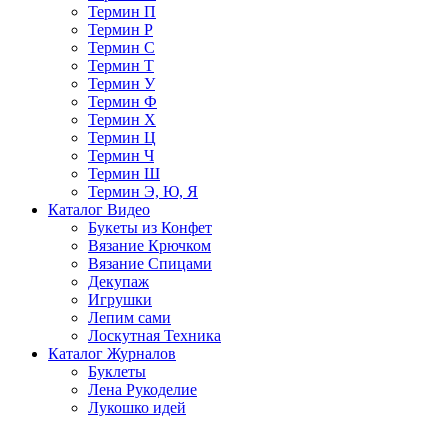
Термин П
Термин Р
Термин С
Термин Т
Термин У
Термин Ф
Термин Х
Термин Ц
Термин Ч
Термин Ш
Термин Э, Ю, Я
Каталог Видео
Букеты из Конфет
Вязание Крючком
Вязание Спицами
Декупаж
Игрушки
Лепим сами
Лоскутная Техника
Каталог Журналов
Буклеты
Лена Рукоделие
Лукошко идей