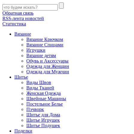
Обратная связь
RSS-лента новостей
Статистика
Вязание
Вязание Крючком
Вязание Спицами
Игрушки
Вязание детям
Обувь и Аксессуары
Одежда для Женщин
Одежда для Мужчин
Шитье
Виды Швов
Виды Тканей
Женская Одежда
Швейные Машины
Постельное Белье
Пэчворк
Шитье для Дома
Шитье Игрушек
Шитье Подушек
Поделки