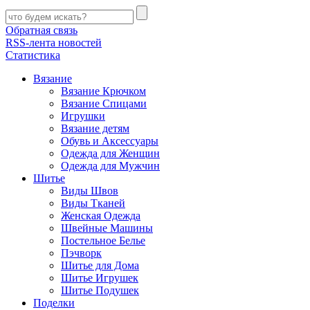
Обратная связь
RSS-лента новостей
Статистика
Вязание
Вязание Крючком
Вязание Спицами
Игрушки
Вязание детям
Обувь и Аксессуары
Одежда для Женщин
Одежда для Мужчин
Шитье
Виды Швов
Виды Тканей
Женская Одежда
Швейные Машины
Постельное Белье
Пэчворк
Шитье для Дома
Шитье Игрушек
Шитье Подушек
Поделки