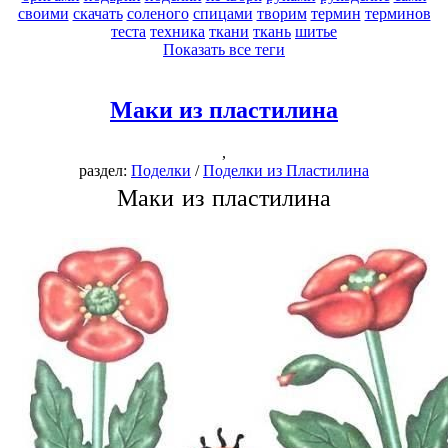
своими
скачать
соленого
спицами
творим
термин
терминов
теста
техника
ткани
ткань
шитье
Показать все теги
Маки из пластилина
,
раздел:
Поделки
/
Поделки из Пластилина
Маки из пластилина