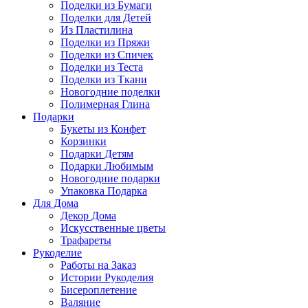
Поделки из Бумаги
Поделки для Детей
Из Пластилина
Поделки из Пряжи
Поделки из Спичек
Поделки из Теста
Поделки из Ткани
Новогодние поделки
Полимерная Глина
Подарки
Букеты из Конфет
Корзинки
Подарки Детям
Подарки Любимым
Новогодние подарки
Упаковка Подарка
Для Дома
Декор Дома
Искусственные цветы
Трафареты
Рукоделие
Работы на Заказ
Истории Рукоделия
Бисероплетение
Валяние