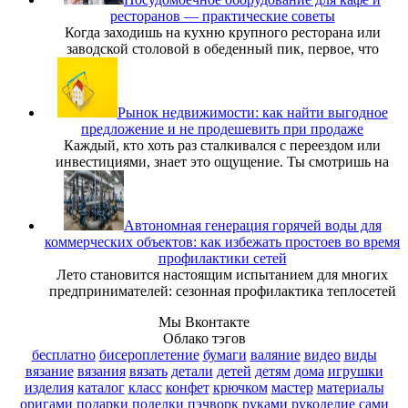
ресторанов — практические советы
Когда заходишь на кухню крупного ресторана или
заводской столовой в обеденный пик, первое, что
Рынок недвижимости: как найти выгодное
предложение и не продешевить при продаже
Каждый, кто хоть раз сталкивался с переездом или
инвестициями, знает это ощущение. Ты смотришь на
Автономная генерация горячей воды для
коммерческих объектов: как избежать простоев во время
профилактики сетей
Лето становится настоящим испытанием для многих
предпринимателей: сезонная профилактика теплосетей
Мы Вконтакте
Облако тэгов
бесплатно
бисероплетение
бумаги
валяние
видео
виды
вязание
вязания
вязать
детали
детей
детям
дома
игрушки
изделия
каталог
класс
конфет
крючком
мастер
материалы
оригами
подарки
поделки
пэчворк
руками
рукоделие
сами