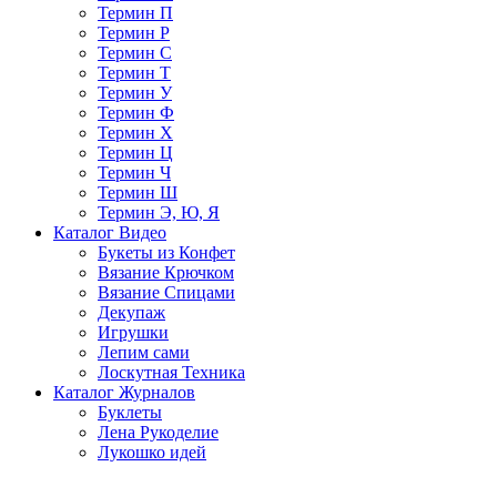
Термин П
Термин Р
Термин С
Термин Т
Термин У
Термин Ф
Термин Х
Термин Ц
Термин Ч
Термин Ш
Термин Э, Ю, Я
Каталог Видео
Букеты из Конфет
Вязание Крючком
Вязание Спицами
Декупаж
Игрушки
Лепим сами
Лоскутная Техника
Каталог Журналов
Буклеты
Лена Рукоделие
Лукошко идей