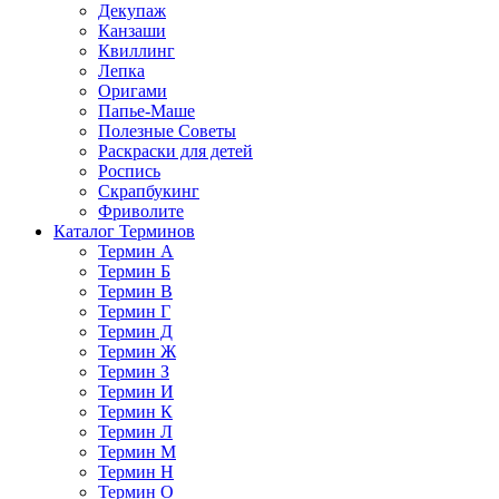
Декупаж
Канзаши
Квиллинг
Лепка
Оригами
Папье-Маше
Полезные Советы
Раскраски для детей
Роспись
Скрапбукинг
Фриволите
Каталог Терминов
Термин А
Термин Б
Термин В
Термин Г
Термин Д
Термин Ж
Термин З
Термин И
Термин К
Термин Л
Термин М
Термин Н
Термин О