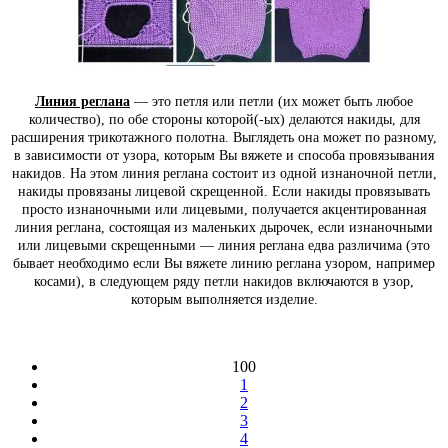
Линия реглана
— это петля или петли (их может быть любое
количество), по обе стороны которой(-ых) делаются накиды, для
расширения трикотажного полотна. Выглядеть она может по разному,
в зависимости от узора, которым Вы вяжете и способа провязывания
накидов. На этом линия реглана состоит из одной изнаночной петли,
накиды провязаны лицевой скрещенной. Если накиды провязывать
просто изнаночными или лицевыми, получается акцентированная
линия реглана, состоящая из маленьких дырочек, если изнаночными
или лицевыми скрещенными — линия реглана едва различима (это
бывает необходимо если Вы вяжете линию реглана узором, например
косами), в следующем ряду петли накидов включаются в узор,
которым выполняется изделие.
100
1
2
3
4