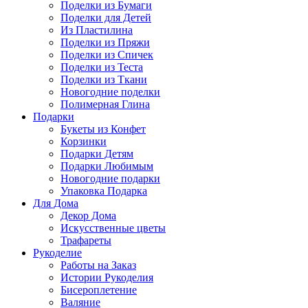
Поделки из Бумаги
Поделки для Детей
Из Пластилина
Поделки из Пряжи
Поделки из Спичек
Поделки из Теста
Поделки из Ткани
Новогодние поделки
Полимерная Глина
Подарки
Букеты из Конфет
Корзинки
Подарки Детям
Подарки Любимым
Новогодние подарки
Упаковка Подарка
Для Дома
Декор Дома
Искусственные цветы
Трафареты
Рукоделие
Работы на Заказ
Истории Рукоделия
Бисероплетение
Валяние