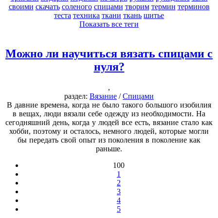
своими
скачать
соленого
спицами
творим
термин
терминов
теста
техника
ткани
ткань
шитье
Показать все теги
Можно ли научиться вязать спицами с
нуля?
,
раздел:
Вязание
/
Спицами
В давние времена, когда не было такого большого изобилия
в вещах, люди вязали себе одежду из необходимости. На
сегодняшний день, когда у людей все есть, вязание стало как
хобби, поэтому и осталось, немного людей, которые могли
бы передать свой опыт из поколения в поколение как
раньше.
100
1
2
3
4
5