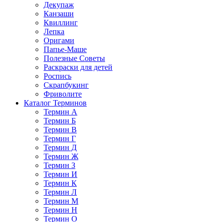
Декупаж
Канзаши
Квиллинг
Лепка
Оригами
Папье-Маше
Полезные Советы
Раскраски для детей
Роспись
Скрапбукинг
Фриволите
Каталог Терминов
Термин А
Термин Б
Термин В
Термин Г
Термин Д
Термин Ж
Термин З
Термин И
Термин К
Термин Л
Термин М
Термин Н
Термин О