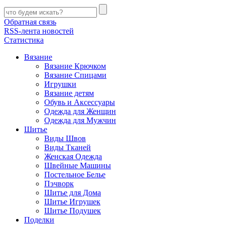
Обратная связь
RSS-лента новостей
Статистика
Вязание
Вязание Крючком
Вязание Спицами
Игрушки
Вязание детям
Обувь и Аксессуары
Одежда для Женщин
Одежда для Мужчин
Шитье
Виды Швов
Виды Тканей
Женская Одежда
Швейные Машины
Постельное Белье
Пэчворк
Шитье для Дома
Шитье Игрушек
Шитье Подушек
Поделки