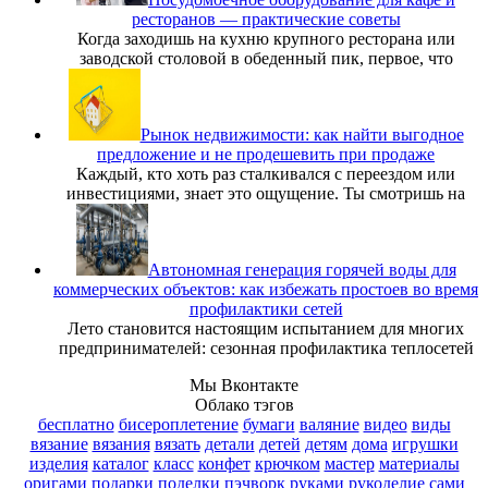
ресторанов — практические советы
Когда заходишь на кухню крупного ресторана или
заводской столовой в обеденный пик, первое, что
Рынок недвижимости: как найти выгодное
предложение и не продешевить при продаже
Каждый, кто хоть раз сталкивался с переездом или
инвестициями, знает это ощущение. Ты смотришь на
Автономная генерация горячей воды для
коммерческих объектов: как избежать простоев во время
профилактики сетей
Лето становится настоящим испытанием для многих
предпринимателей: сезонная профилактика теплосетей
Мы Вконтакте
Облако тэгов
бесплатно
бисероплетение
бумаги
валяние
видео
виды
вязание
вязания
вязать
детали
детей
детям
дома
игрушки
изделия
каталог
класс
конфет
крючком
мастер
материалы
оригами
подарки
поделки
пэчворк
руками
рукоделие
сами