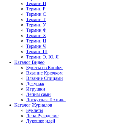
Термин П
Термин Р
Термин С
Термин Т
Термин У
Термин Ф
Термин Х
Термин Ц
Термин Ч
Термин Ш
Термин Э, Ю, Я
Каталог Видео
Букеты из Конфет
Вязание Крючком
Вязание Спицами
Декупаж
Игрушки
Лепим сами
Лоскутная Техника
Каталог Журналов
Буклеты
Лена Рукоделие
Лукошко идей