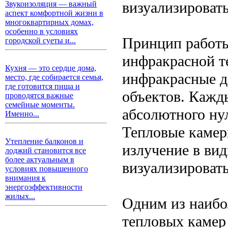
визуализироват
Звукоизоляция — важный
аспект комфортной жизни в
многоквартирных домах,
особенно в условиях
Принцип работы
городской суеты и...
инфракрасной т
Кухня — это сердце дома,
инфракрасные д
место, где собирается семья,
где готовится пища и
объектов. Кажд
проводятся важные
семейные моменты.
абсолютного нул
Именно...
Тепловые камер
Утепление балконов и
излучение в ви
лоджий становится все
более актуальным в
визуализировать
условиях повышенного
внимания к
энергоэффективности
жилых...
Одним из наибо
тепловых камер