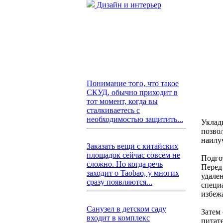
Дизайн и интерьер
Понимание того, что такое
СКУД, обычно приходит в
тот момент, когда вы
сталкиваетесь с
необходимостью защитить...
Уклад
позво
наилу
Заказать вещи с китайских
площадок сейчас совсем не
Подго
сложно. Но когда речь
Перед
заходит о Taobao, у многих
удале
сразу появляются...
специ
избеж
Санузел в детском саду
Затем
входит в комплекс
питат