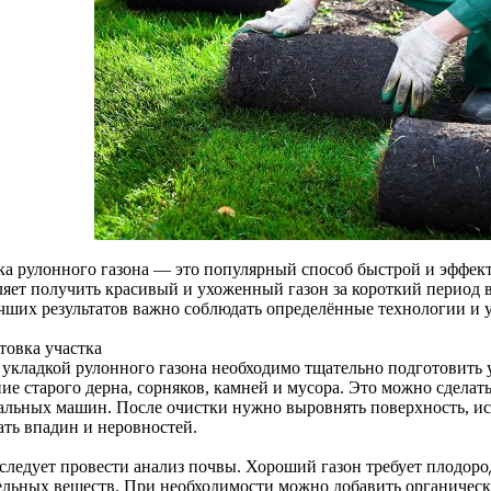
ка рулонного газона — это популярный способ быстрой и эффект
ляет получить красивый и ухоженный газон за короткий период 
чших результатов важно соблюдать определённые технологии и 
товка участка
 укладкой рулонного газона необходимо тщательно подготовить 
ние старого дерна, сорняков, камней и мусора. Это можно сдела
альных машин. После очистки нужно выровнять поверхность, исп
ать впадин и неровностей.
 следует провести анализ почвы. Хороший газон требует плодор
ельных веществ. При необходимости можно добавить органичес