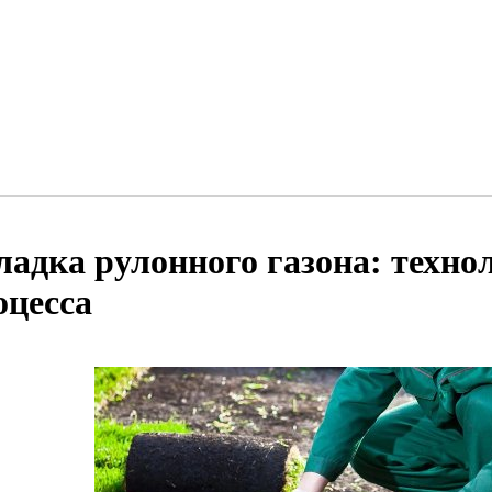
ладка рулонного газона: техно
оцесса