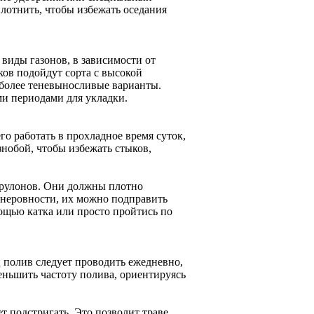
лотнить, чтобы избежать оседания
виды газонов, в зависимости от
ков подойдут сорта с высокой
ь более теневыносливые варианты.
ми периодами для укладки.
го работать в прохладное время суток,
знобой, чтобы избежать стыков,
 рулонов. Они должны плотно
я неровности, их можно подправить
ощью катка или просто пройтись по
ц полив следует проводить ежедневно,
еньшить частоту полива, ориентируясь
ет подстригать. Это позволит траве