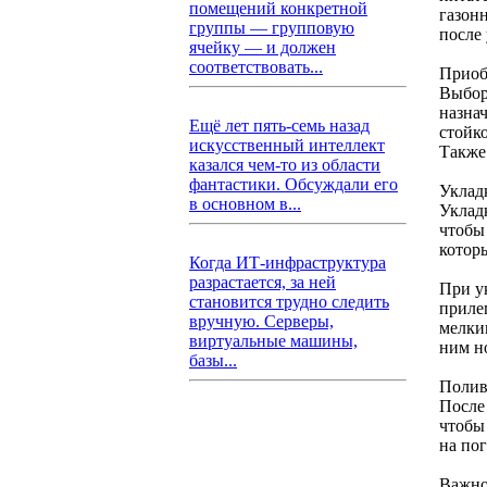
помещений конкретной
газон
группы — групповую
после
ячейку — и должен
соответствовать...
Приоб
Выбор
назна
Ещё лет пять-семь назад
стойк
искусственный интеллект
Также
казался чем-то из области
фантастики. Обсуждали его
Уклад
в основном в...
Укладк
чтобы 
котор
Когда ИТ-инфраструктура
разрастается, за ней
При у
становится трудно следить
прилег
вручную. Серверы,
мелки
виртуальные машины,
ним н
базы...
Полив
После
чтобы
на по
Важно 