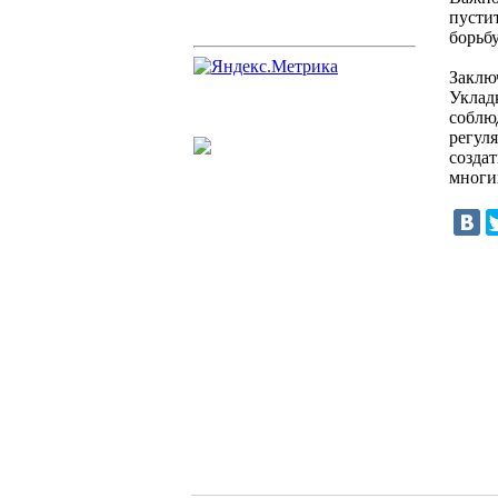
пусти
борьбу
Заклю
Уклад
соблю
регул
создат
многих