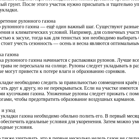
ный грунт. После этого участок нужно присыпать и тщательно уп
 укладки.
ретение рулонного газона
 рулонного газона — ещё один важный шаг. Существуют разные 
чения и климатических условий. Например, для солнечных участ
остью к засухе, тогда как для тенистых зон необходимо выбират
 стоит учесть сезонность — осень и весна являются оптимальны
ка газона
а рулонного газона начинается с распаковки рулонов. Лучше все
трава не пересыхала на солнце. Рулоны следует укладывать в ра
ые могут привести к потере влаги и образованию сорняков.
кладке необходимо следить за правильностью совмещения краёв
ать друг к другу, но не перекрываться. Если на участке имеютс
ми кусочками газона. Уложенные рулоны следует прижать с пом
огами, чтобы предотвратить образование воздушных карманов.
 и уход
 укладки газона необходимо обильно полить его. В первый меся
 обеспечить идеальные условия для укоренения. Затем можно ум
годные условия.
также учитывать, что в первые несколько недель газон не следу