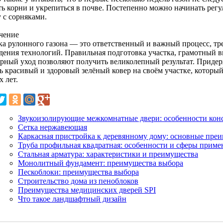
ть корни и укрепиться в почве. Постепенно можно начинать рег
 с сорняками.
чение
ка рулонного газона — это ответственный и важный процесс, т
дения технологий. Правильная подготовка участка, грамотный вы
ярный уход позволяют получить великолепный результат. Придер
ь красивый и здоровый зелёный ковер на своём участке, который
 лет.
Звукоизолирующие межкомнатные двери: особенности кон
Сетка нержавеющая
Каркасная пристройка к деревянному дому: основные пре
Труба профильная квадратная: особенности и сферы приме
Стальная арматура: характеристики и преимущества
Монолитный фундамент: преимущества выбора
Пескоблоки: преимущества выбора
Строительство дома из пеноблоков
Преимущества медицинских дверей SPI
Что такое ландшафтный дизайн