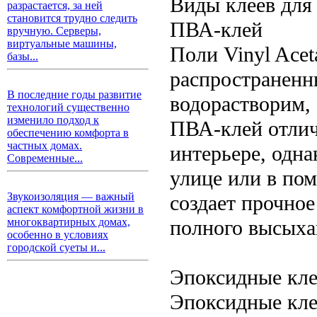
Виды клеев для
разрастается, за ней
становится трудно следить
ПВА-клей
вручную. Серверы,
виртуальные машины,
Поли Vinyl Acet
базы...
распространенн
В последние годы развитие
водорастворим, 
технологий существенно
изменило подход к
ПВА-клей отлич
обеспечению комфорта в
частных домах.
интерьере, одна
Современные...
улице или в по
Звукоизоляция — важный
создает прочное
аспект комфортной жизни в
полного высыха
многоквартирных домах,
особенно в условиях
городской суеты и...
Эпоксидные кл
Эпоксидные кле