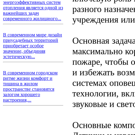
энергоэффективных систем
разного назначе
отопления является одной из
важнейших задач
учреждения ил
современного жилищного...
В современном мире дизайн
Основная задач
приусадебных территорий
приобретает особое
максимально ко
значение, объединяя
эстетическую...
пожаре, чтобы 
и избежать воз
В современном городском
ритме жизни комфорт и
системах опове
тишина в жилом
пространстве становятся
технологии, вкл
залогом хорошего
настроения,...
звуковые и свет
Основные комп