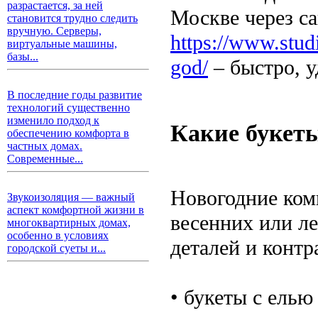
разрастается, за ней
Москве через с
становится трудно следить
вручную. Серверы,
https://www.studi
виртуальные машины,
базы...
god/
– быстро, у
В последние годы развитие
технологий существенно
изменило подход к
Какие букеты
обеспечению комфорта в
частных домах.
Современные...
Новогодние ком
Звукоизоляция — важный
аспект комфортной жизни в
весенних или ле
многоквартирных домах,
особенно в условиях
деталей и конт
городской суеты и...
• букеты с ель