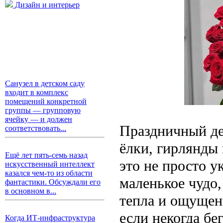
Дизайн и интерьер
Санузел в детском саду
входит в комплекс
помещений конкретной
группы — групповую
ячейку — и должен
Праздничный дек
соответствовать...
ёлки, гирлянды 
Ещё лет пять-семь назад
это не просто у
искусственный интеллект
казался чем-то из области
маленькое чудо,
фантастики. Обсуждали его
в основном в...
тепла и ощущен
если некогда бе
Когда ИТ-инфраструктура