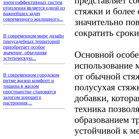
представляет с
энергоэффективных систем
отопления является одной из
стяжки и более 
важнейших задач
современного жилищного...
значительно по
сократить сроки
В современном мире дизайн
приусадебных территорий
приобретает особое
Основной особе
значение, объединяя
эстетическую...
использование 
от обычной стяж
В современном городском
ритме жизни комфорт и
полусухая стяжк
тишина в жилом
пространстве становятся
добавки, котора
залогом хорошего
настроения,...
техника позволя
образованием т
устойчивой к м