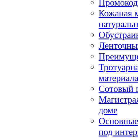
Промокод
Кожаная м
натураль
Обустраив
Ленточны
Преимущес
Тротуарна
материал
Сотовый 
Магистрал
доме
Основные
под интер