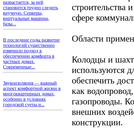
разрастается, за ней
строительства 
становится трудно следить
вручную. Серверы,
сфере коммуналь
виртуальные машины,
базы...
Области примен
В последние годы развитие
технологий существенно
изменило подход к
обеспечению комфорта в
Колодцы и шахт
частных домах.
Современные...
используются дл
обеспечить дос
Звукоизоляция — важный
как водопровод,
аспект комфортной жизни в
многоквартирных домах,
газопроводы. К
особенно в условиях
городской суеты и...
внешних воздей
конструкции.