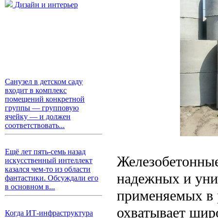
Дизайн и интерьер
Санузел в детском саду
входит в комплекс
помещений конкретной
группы — групповую
ячейку — и должен
соответствовать...
Ещё лет пять-семь назад
Железобетонные
искусственный интеллект
казался чем-то из области
надежных и уни
фантастики. Обсуждали его
в основном в...
применяемых в 
охватывает широ
Когда ИТ-инфраструктура