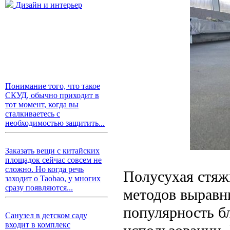
Дизайн и интерьер
Понимание того, что такое
СКУД, обычно приходит в
тот момент, когда вы
сталкиваетесь с
необходимостью защитить...
Заказать вещи с китайских
площадок сейчас совсем не
сложно. Но когда речь
Полусухая стяж
заходит о Taobao, у многих
сразу появляются...
методов выравн
популярность бл
Санузел в детском саду
входит в комплекс