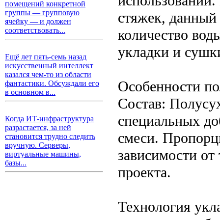
использовании.
помещений конкретной
группы — групповую
стяжек, данный
ячейку — и должен
соответствовать...
количество воды
укладки и сушк
Ещё лет пять-семь назад
искусственный интеллект
казался чем-то из области
Особенности по
фантастики. Обсуждали его
в основном в...
Состав: Полусух
специальных до
Когда ИТ-инфраструктура
разрастается, за ней
смеси. Пропорц
становится трудно следить
вручную. Серверы,
зависимости от
виртуальные машины,
базы...
проекта.
Технология укл