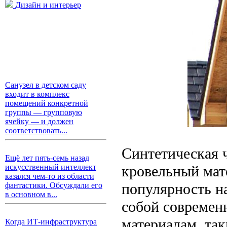
Дизайн и интерьер
Санузел в детском саду
входит в комплекс
помещений конкретной
группы — групповую
ячейку — и должен
соответствовать...
Синтетическая 
Ещё лет пять-семь назад
кровельный мате
искусственный интеллект
казался чем-то из области
популярность н
фантастики. Обсуждали его
в основном в...
собой современ
материалам, та
Когда ИТ-инфраструктура