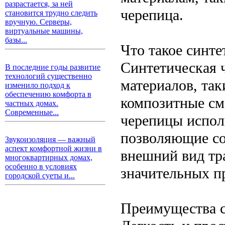
разрастается, за ней
черепица.
становится трудно следить
вручную. Серверы,
виртуальные машины,
базы...
Что такое синте
Синтетическая 
В последние годы развитие
технологий существенно
материалов, так
изменило подход к
обеспечению комфорта в
композитные см
частных домах.
Современные...
черепицы испол
позволяющие со
Звукоизоляция — важный
аспект комфортной жизни в
внешний вид тр
многоквартирных домах,
особенно в условиях
значительных п
городской суеты и...
Преимущества с