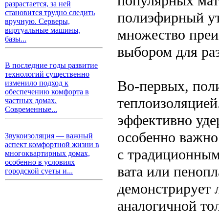
популярных мате
разрастается, за ней
становится трудно следить
полиэфирный уте
вручную. Серверы,
виртуальные машины,
множество преи
базы...
выбором для ра
В последние годы развитие
технологий существенно
Во-первых, пол
изменило подход к
обеспечению комфорта в
теплоизоляцией.
частных домах.
Современные...
эффективно уде
особенно важно
Звукоизоляция — важный
аспект комфортной жизни в
с традиционным
многоквартирных домах,
особенно в условиях
вата или пеноп
городской суеты и...
демонстрирует 
аналогичной то