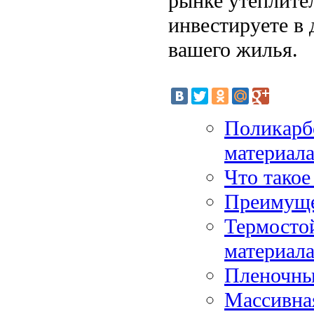
рынке утеплите
инвестируете в
вашего жилья.
Поликарб
материал
Что тако
Преимуще
Термосто
материал
Пленочны
Массивна