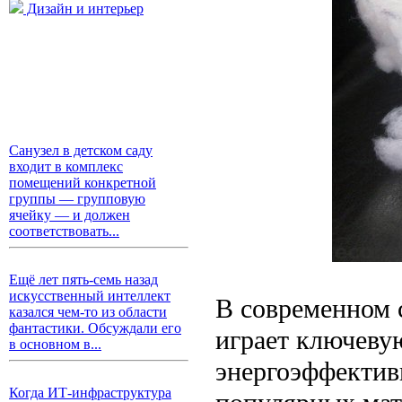
Дизайн и интерьер
Санузел в детском саду
входит в комплекс
помещений конкретной
группы — групповую
ячейку — и должен
соответствовать...
Ещё лет пять-семь назад
искусственный интеллект
В современном 
казался чем-то из области
фантастики. Обсуждали его
играет ключеву
в основном в...
энергоэффектив
Когда ИТ-инфраструктура