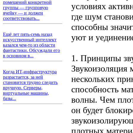
помещений конкретной
условиях актив
группы — групповую
ячейку — и должен
где шум станов
соответствовать...
способны значи
Ещё лет пять-семь назад
уют и уединени
искусственный интеллект
казался чем-то из области
фантастики. Обсуждали его
1. Принципы зв
в основном в...
Звукоизоляция 
Когда ИТ-инфраструктура
нескольких при
разрастается, за ней
становится трудно следить
способность ма
вручную. Серверы,
виртуальные машины,
волны. Чем плот
базы...
он будет блокир
звукоизолирующ
плотных матери