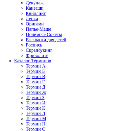
Декупаж
Канзаши
Квиллинг
Лепка
Оригами
Папье-Маше
Полезные Советы
Раскраски для детей
Роспись
Скрапбукинг
Фриволите
Каталог Терминов
Термин А
Термин Б
Термин В
Термин Г
Термин Д
Термин Ж
Термин З
Термин И
Термин К
Термин Л
Термин М
Термин Н
Термин О