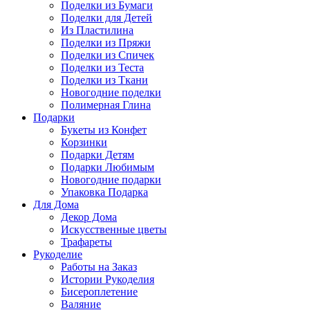
Поделки из Бумаги
Поделки для Детей
Из Пластилина
Поделки из Пряжи
Поделки из Спичек
Поделки из Теста
Поделки из Ткани
Новогодние поделки
Полимерная Глина
Подарки
Букеты из Конфет
Корзинки
Подарки Детям
Подарки Любимым
Новогодние подарки
Упаковка Подарка
Для Дома
Декор Дома
Искусственные цветы
Трафареты
Рукоделие
Работы на Заказ
Истории Рукоделия
Бисероплетение
Валяние