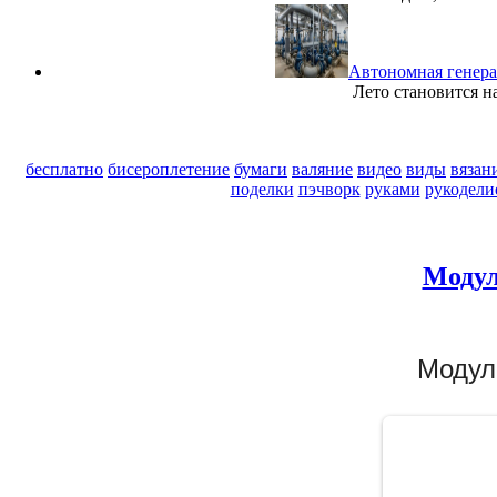
Автономная генера
Лето становится н
бесплатно
бисероплетение
бумаги
валяние
видео
виды
вязан
поделки
пэчворк
руками
рукодели
Модул
Модул