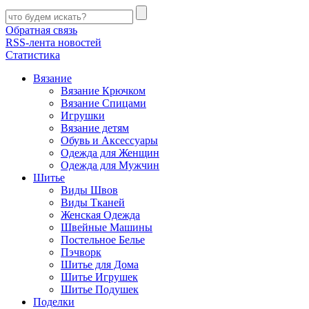
Обратная связь
RSS-лента новостей
Статистика
Вязание
Вязание Крючком
Вязание Спицами
Игрушки
Вязание детям
Обувь и Аксессуары
Одежда для Женщин
Одежда для Мужчин
Шитье
Виды Швов
Виды Тканей
Женская Одежда
Швейные Машины
Постельное Белье
Пэчворк
Шитье для Дома
Шитье Игрушек
Шитье Подушек
Поделки