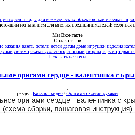
ция горячей воды для коммерческих объектов: как избежать про
астоящим испытанием для многих предпринимателей: сезонная 
Мы Вконтакте
Облако тэгов
ие
вязания
вязать
детали
детей
детям
дома
игрушки
изделия
ката
е
сами
своими
скачать
соленого
спицами
творим
термин
термин
Показать все теги
ьное оригами сердце - валентинка с кр
,
раздел:
Каталог видео
/
Оригами своими руками
ьное оригами сердце - валентинка с кр
(схема сборки, пошаговая инструкция)