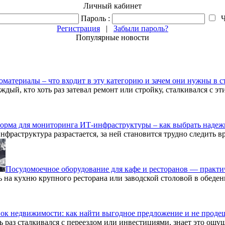
Личный кабинет
Пароль :
Ч
Регистрация
|
Забыли пароль?
Популярные новости
материалы – что входит в эту категорию и зачем они нужны в с
ждый, кто хоть раз затевал ремонт или стройку, сталкивался с э
орма для мониторинга ИТ-инфраструктуры – как выбрать надеж
нфраструктура разрастается, за ней становится трудно следить 
Посудомоечное оборудование для кафе и ресторанов — практи
ь на кухню крупного ресторана или заводской столовой в обеден
ок недвижимости: как найти выгодное предложение и не проде
ь раз сталкивался с переездом или инвестициями, знает это ощу