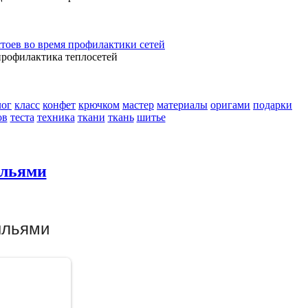
стоев во время профилактики сетей
профилактика теплосетей
лог
класс
конфет
крючком
мастер
материалы
оригами
подарки
ов
теста
техника
ткани
ткань
шитье
ыльями
ыльями