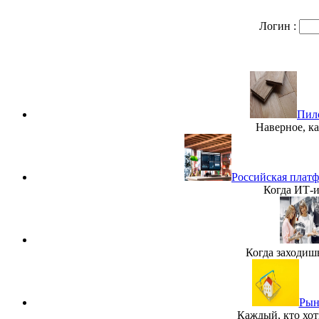
Логин :
Пило
Наверное, ка
Российская платф
Когда ИТ-и
Когда заходиш
Рын
Каждый, кто хот