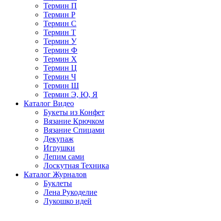
Термин П
Термин Р
Термин С
Термин Т
Термин У
Термин Ф
Термин Х
Термин Ц
Термин Ч
Термин Ш
Термин Э, Ю, Я
Каталог Видео
Букеты из Конфет
Вязание Крючком
Вязание Спицами
Декупаж
Игрушки
Лепим сами
Лоскутная Техника
Каталог Журналов
Буклеты
Лена Рукоделие
Лукошко идей