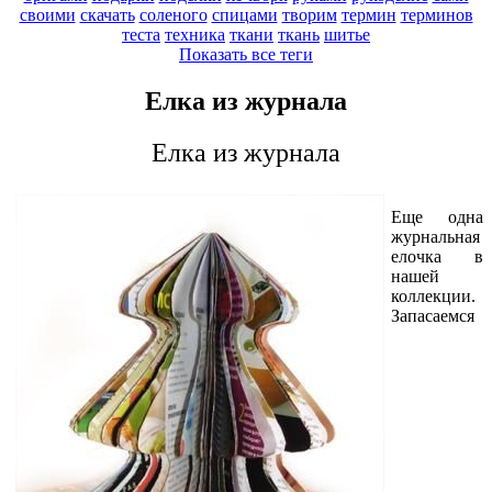
своими
скачать
соленого
спицами
творим
термин
терминов
теста
техника
ткани
ткань
шитье
Показать все теги
Елка из журнала
Елка из журнала
Еще одна
журнальная
елочка в
нашей
коллекции.
Запасаемся