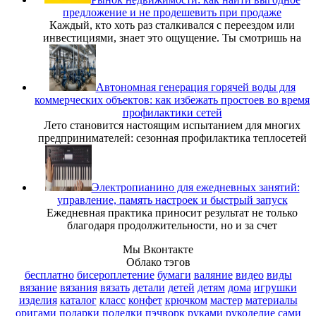
предложение и не продешевить при продаже
Каждый, кто хоть раз сталкивался с переездом или
инвестициями, знает это ощущение. Ты смотришь на
Автономная генерация горячей воды для
коммерческих объектов: как избежать простоев во время
профилактики сетей
Лето становится настоящим испытанием для многих
предпринимателей: сезонная профилактика теплосетей
Электропианино для ежедневных занятий:
управление, память настроек и быстрый запуск
Ежедневная практика приносит результат не только
благодаря продолжительности, но и за счет
Мы Вконтакте
Облако тэгов
бесплатно
бисероплетение
бумаги
валяние
видео
виды
вязание
вязания
вязать
детали
детей
детям
дома
игрушки
изделия
каталог
класс
конфет
крючком
мастер
материалы
оригами
подарки
поделки
пэчворк
руками
рукоделие
сами