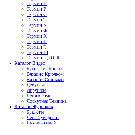
Термин П
Термин Р
Термин С
Термин Т
Термин У
Термин Ф
Термин Х
Термин Ц
Термин Ч
Термин Ш
Термин Э, Ю, Я
Каталог Видео
Букеты из Конфет
Вязание Крючком
Вязание Спицами
Декупаж
Игрушки
Лепим сами
Лоскутная Техника
Каталог Журналов
Буклеты
Лена Рукоделие
Лукошко идей