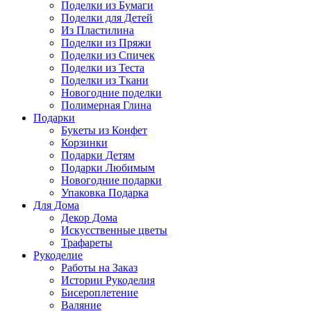
Поделки из Бумаги
Поделки для Детей
Из Пластилина
Поделки из Пряжи
Поделки из Спичек
Поделки из Теста
Поделки из Ткани
Новогодние поделки
Полимерная Глина
Подарки
Букеты из Конфет
Корзинки
Подарки Детям
Подарки Любимым
Новогодние подарки
Упаковка Подарка
Для Дома
Декор Дома
Искусственные цветы
Трафареты
Рукоделие
Работы на Заказ
Истории Рукоделия
Бисероплетение
Валяние