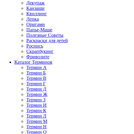
Декупаж
Канзаши
Квиллинг
Лепка
Оригами
Папье-Маше
Полезные Советы
Раскраски для детей
Роспись
Скрапбукинг
Фриволите
Каталог Терминов
Термин А
Термин Б
Термин В
Термин Г
Термин Д
Термин Ж
Термин З
Термин И
Термин К
Термин Л
Термин М
Термин Н
Термин О