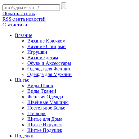
Обратная связь
RSS-лента новостей
Статистика
Вязание
Вязание Крючком
Вязание Спицами
Игрушки
Вязание детям
Обувь и Аксессуары
Одежда для Женщин
Одежда для Мужчин
Шитье
Виды Швов
Виды Тканей
Женская Одежда
Швейные Машины
Постельное Белье
Пэчворк
Шитье для Дома
Шитье Игрушек
Шитье Подушек
Поделки