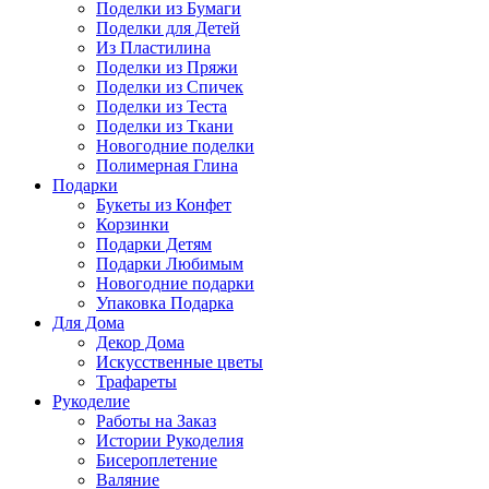
Поделки из Бумаги
Поделки для Детей
Из Пластилина
Поделки из Пряжи
Поделки из Спичек
Поделки из Теста
Поделки из Ткани
Новогодние поделки
Полимерная Глина
Подарки
Букеты из Конфет
Корзинки
Подарки Детям
Подарки Любимым
Новогодние подарки
Упаковка Подарка
Для Дома
Декор Дома
Искусственные цветы
Трафареты
Рукоделие
Работы на Заказ
Истории Рукоделия
Бисероплетение
Валяние