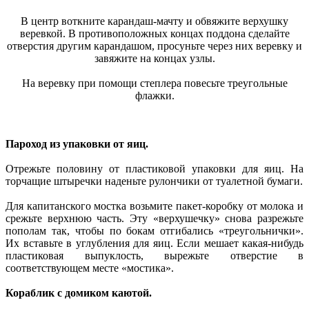
В центр воткните карандаш-мачту и обвяжите верхушку
веревкой. В противоположных концах поддона сделайте
отверстия другим карандашом, просуньте через них веревку и
завяжите на концах узлы.
На веревку при помощи степлера повесьте треугольные
флажки.
Пароход из упаковки от яиц.
Отрежьте половину от пластиковой упаковки для яиц. На
торчащие штыречки наденьте рулончики от туалетной бумаги.
Для капитанского мостка возьмите пакет-коробку от молока и
срежьте верхнюю часть. Эту «верхушечку» снова разрежьте
пополам так, чтобы по бокам отгибались «треугольнички».
Их вставьте в углубления для яиц. Если мешает какая-нибудь
пластиковая выпуклость, вырежьте отверстие в
соответствующем месте «мостика».
Кораблик с домиком каютой.