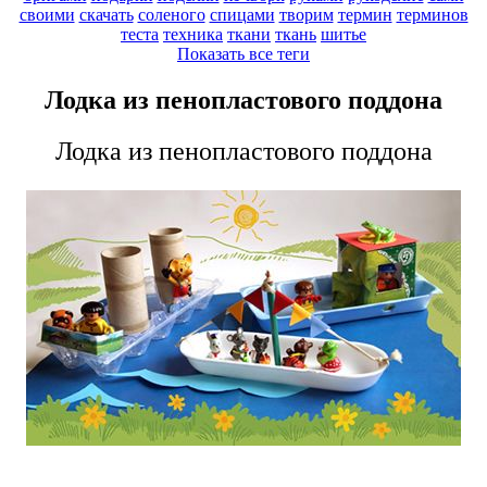
своими
скачать
соленого
спицами
творим
термин
терминов
теста
техника
ткани
ткань
шитье
Показать все теги
Лодка из пенопластового поддона
Лодка из пенопластового поддона