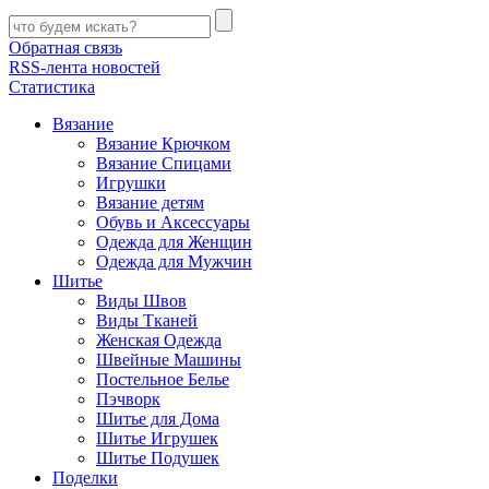
Обратная связь
RSS-лента новостей
Статистика
Вязание
Вязание Крючком
Вязание Спицами
Игрушки
Вязание детям
Обувь и Аксессуары
Одежда для Женщин
Одежда для Мужчин
Шитье
Виды Швов
Виды Тканей
Женская Одежда
Швейные Машины
Постельное Белье
Пэчворк
Шитье для Дома
Шитье Игрушек
Шитье Подушек
Поделки