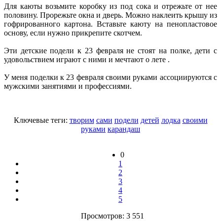
Для каюты возьмите коробку из под сока и отрежьте от нее
половину. Прорежьте окна и дверь. Можно наклеить крышу из
гофрированного картона. Вставьте каюту на пенопластовое
основу, если нужно прикрепите скотчем.
Эти детские подели к 23 февраля не стоят на полке, дети с
удовольствием играют с ними и мечтают о лете .
У меня поделки к 23 февраля своими руками ассоциируются с
мужскими занятиями и профессиями.
Ключевые теги:
творим
сами
подели
детей
лодка
своими
руками
карандаш
0
1
2
3
4
5
Просмотров: 3 551