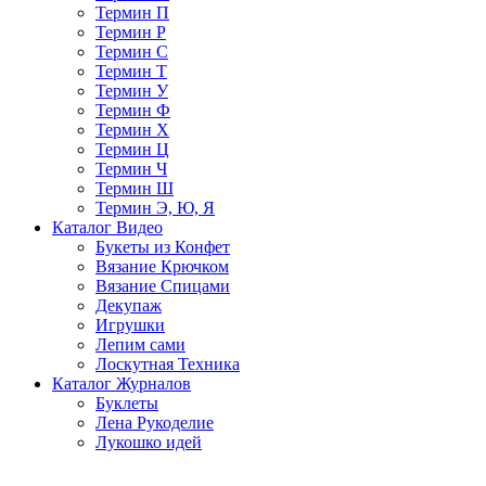
Термин П
Термин Р
Термин С
Термин Т
Термин У
Термин Ф
Термин Х
Термин Ц
Термин Ч
Термин Ш
Термин Э, Ю, Я
Каталог Видео
Букеты из Конфет
Вязание Крючком
Вязание Спицами
Декупаж
Игрушки
Лепим сами
Лоскутная Техника
Каталог Журналов
Буклеты
Лена Рукоделие
Лукошко идей