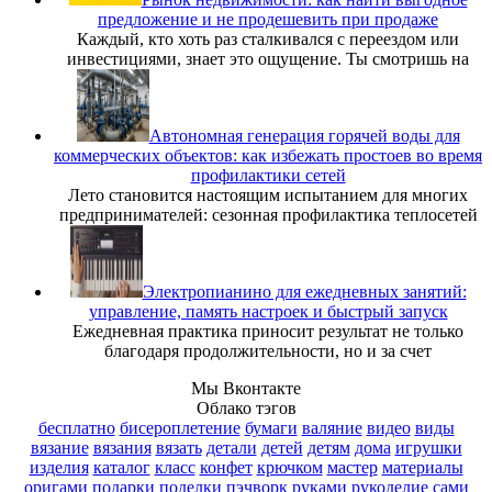
предложение и не продешевить при продаже
Каждый, кто хоть раз сталкивался с переездом или
инвестициями, знает это ощущение. Ты смотришь на
Автономная генерация горячей воды для
коммерческих объектов: как избежать простоев во время
профилактики сетей
Лето становится настоящим испытанием для многих
предпринимателей: сезонная профилактика теплосетей
Электропианино для ежедневных занятий:
управление, память настроек и быстрый запуск
Ежедневная практика приносит результат не только
благодаря продолжительности, но и за счет
Мы Вконтакте
Облако тэгов
бесплатно
бисероплетение
бумаги
валяние
видео
виды
вязание
вязания
вязать
детали
детей
детям
дома
игрушки
изделия
каталог
класс
конфет
крючком
мастер
материалы
оригами
подарки
поделки
пэчворк
руками
рукоделие
сами