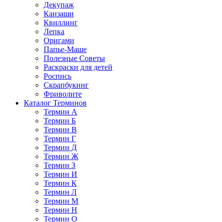
Декупаж
Канзаши
Квиллинг
Лепка
Оригами
Папье-Маше
Полезные Советы
Раскраски для детей
Роспись
Скрапбукинг
Фриволите
Каталог Терминов
Термин А
Термин Б
Термин В
Термин Г
Термин Д
Термин Ж
Термин З
Термин И
Термин К
Термин Л
Термин М
Термин Н
Термин О