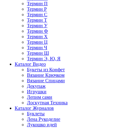
Термин П
Термин Р
Термин С
Термин Т
Термин У
Термин Ф
Термин Х
Термин Ц
Термин Ч
Термин Ш
Термин Э, Ю, Я
Каталог Видео
Букеты из Конфет
Вязание Крючком
Вязание Спицами
Декупаж
Игрушки
Лепим сами
Лоскутная Техника
Каталог Журналов
Буклеты
Лена Рукоделие
Лукошко идей