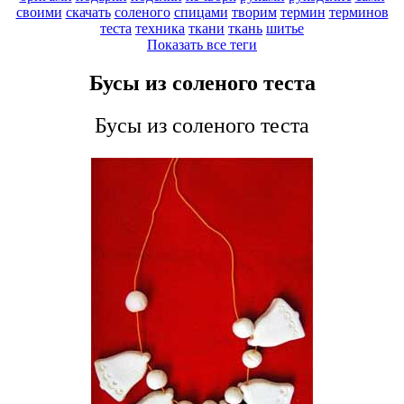
своими
скачать
соленого
спицами
творим
термин
терминов
теста
техника
ткани
ткань
шитье
Показать все теги
Бусы из соленого теста
Бусы из соленого теста