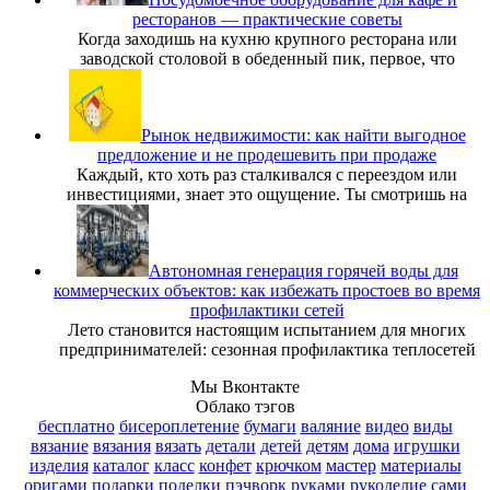
ресторанов — практические советы
Когда заходишь на кухню крупного ресторана или
заводской столовой в обеденный пик, первое, что
Рынок недвижимости: как найти выгодное
предложение и не продешевить при продаже
Каждый, кто хоть раз сталкивался с переездом или
инвестициями, знает это ощущение. Ты смотришь на
Автономная генерация горячей воды для
коммерческих объектов: как избежать простоев во время
профилактики сетей
Лето становится настоящим испытанием для многих
предпринимателей: сезонная профилактика теплосетей
Мы Вконтакте
Облако тэгов
бесплатно
бисероплетение
бумаги
валяние
видео
виды
вязание
вязания
вязать
детали
детей
детям
дома
игрушки
изделия
каталог
класс
конфет
крючком
мастер
материалы
оригами
подарки
поделки
пэчворк
руками
рукоделие
сами