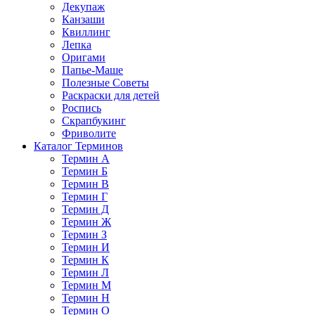
Декупаж
Канзаши
Квиллинг
Лепка
Оригами
Папье-Маше
Полезные Советы
Раскраски для детей
Роспись
Скрапбукинг
Фриволите
Каталог Терминов
Термин А
Термин Б
Термин В
Термин Г
Термин Д
Термин Ж
Термин З
Термин И
Термин К
Термин Л
Термин М
Термин Н
Термин О