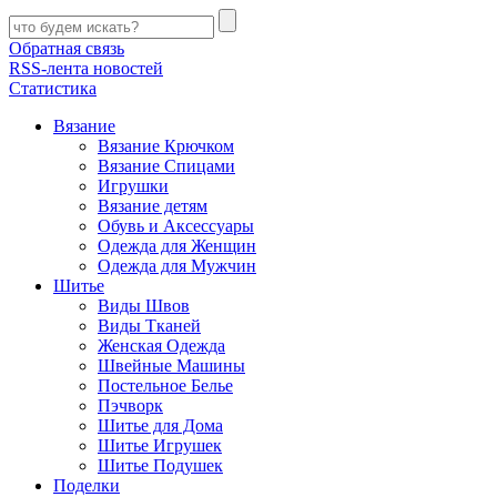
Обратная связь
RSS-лента новостей
Статистика
Вязание
Вязание Крючком
Вязание Спицами
Игрушки
Вязание детям
Обувь и Аксессуары
Одежда для Женщин
Одежда для Мужчин
Шитье
Виды Швов
Виды Тканей
Женская Одежда
Швейные Машины
Постельное Белье
Пэчворк
Шитье для Дома
Шитье Игрушек
Шитье Подушек
Поделки