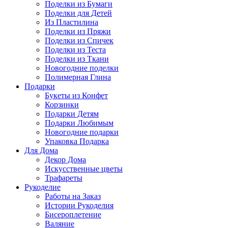
Поделки из Бумаги
Поделки для Детей
Из Пластилина
Поделки из Пряжи
Поделки из Спичек
Поделки из Теста
Поделки из Ткани
Новогодние поделки
Полимерная Глина
Подарки
Букеты из Конфет
Корзинки
Подарки Детям
Подарки Любимым
Новогодние подарки
Упаковка Подарка
Для Дома
Декор Дома
Искусственные цветы
Трафареты
Рукоделие
Работы на Заказ
Истории Рукоделия
Бисероплетение
Валяние