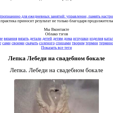
тропианино для ежедневных занятий: управление, память настро
практика приносит результат не только благодаря продолжительн
Мы Вконтакте
Облако тэгов
ие
вязания
вязать
детали
детей
детям
дома
игрушки
изделия
ката
е
сами
своими
скачать
соленого
спицами
творим
термин
термин
Показать все теги
Лепка Лебеди на свадебном бокале
Лепка. Лебеди на свадебном бокале