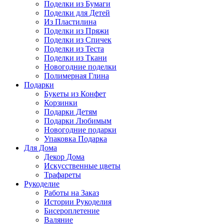
Поделки из Бумаги
Поделки для Детей
Из Пластилина
Поделки из Пряжи
Поделки из Спичек
Поделки из Теста
Поделки из Ткани
Новогодние поделки
Полимерная Глина
Подарки
Букеты из Конфет
Корзинки
Подарки Детям
Подарки Любимым
Новогодние подарки
Упаковка Подарка
Для Дома
Декор Дома
Искусственные цветы
Трафареты
Рукоделие
Работы на Заказ
Истории Рукоделия
Бисероплетение
Валяние