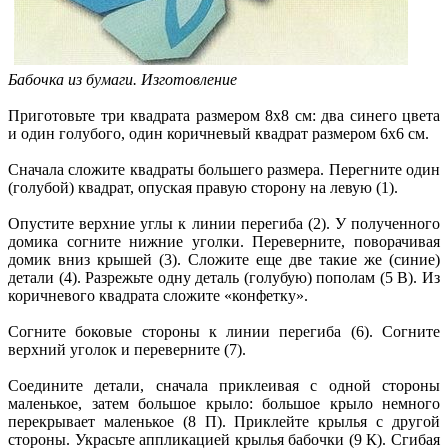
Бабочка из бумаги. Изготовление
Приготовьте три квадрата размером 8x8 см: два синего цвета
и один голубого, один коричневый квадрат размером 6x6 см.
Сначала сложите квадраты большего размера. Перегните один
(голубой) квадрат, опуская правую сторону на левую (1).
Опустите верхние углы к линии перегиба (2). У полученного
домика согните нижние уголки. Переверните, поворачивая
домик вниз крышей (3). Сложите еще две такие же (синие)
детали (4). Разрежьте одну деталь (голубую) пополам (5 В). Из
коричневого квадрата сложите «конфетку».
Согните боковые стороны к линии перегиба (6). Согните
верхний уголок и переверните (7).
Соедините детали, сначала приклеивая с одной стороны
маленькое, затем большое крыло: большое крыло немного
перекрывает маленькое (8 П). Приклейте крылья с другой
стороны. Украсьте аппликацией крылья бабочки (9 К). Сгибая