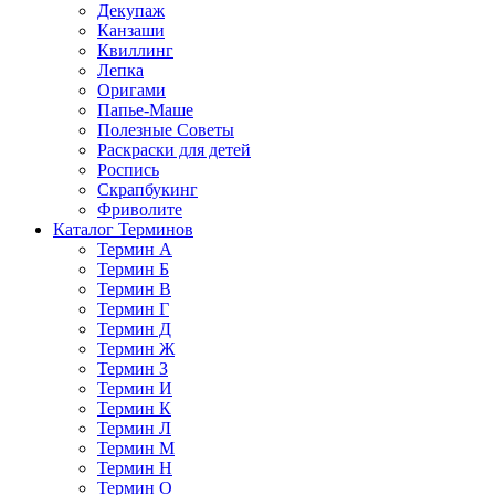
Декупаж
Канзаши
Квиллинг
Лепка
Оригами
Папье-Маше
Полезные Советы
Раскраски для детей
Роспись
Скрапбукинг
Фриволите
Каталог Терминов
Термин А
Термин Б
Термин В
Термин Г
Термин Д
Термин Ж
Термин З
Термин И
Термин К
Термин Л
Термин М
Термин Н
Термин О