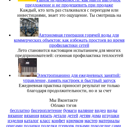
предложение и не продешевить при продаже
Каждый, кто хоть раз сталкивался с переездом или
инвестициями, знает это ощущение. Ты смотришь на
Автономная генерация горячей воды для
коммерческих объектов: как избежать простоев во время
профилактики сетей
Лето становится настоящим испытанием для многих
предпринимателей: сезонная профилактика теплосетей
Электропианино для ежедневных занятий:
управление, память настроек и быстрый запуск
Ежедневная практика приносит результат не только
благодаря продолжительности, но и за счет
Мы Вконтакте
Облако тэгов
бесплатно
бисероплетение
бумаги
валяние
видео
виды
вязание
вязания
вязать
детали
детей
детям
дома
игрушки
изделия
каталог
класс
конфет
крючком
мастер
материалы
оригами
подарки
поделки
пэчворк
руками
рукоделие
сами