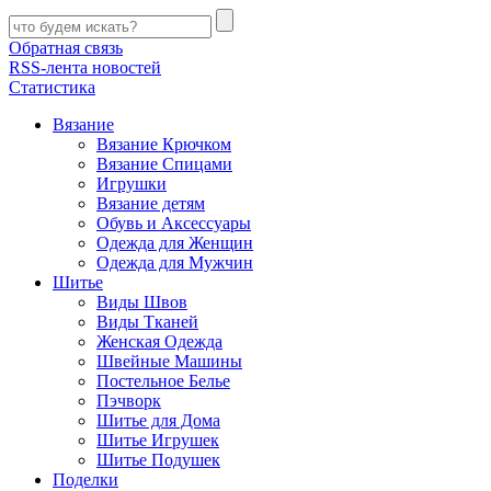
Обратная связь
RSS-лента новостей
Статистика
Вязание
Вязание Крючком
Вязание Спицами
Игрушки
Вязание детям
Обувь и Аксессуары
Одежда для Женщин
Одежда для Мужчин
Шитье
Виды Швов
Виды Тканей
Женская Одежда
Швейные Машины
Постельное Белье
Пэчворк
Шитье для Дома
Шитье Игрушек
Шитье Подушек
Поделки