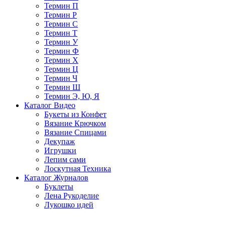
Термин П
Термин Р
Термин С
Термин Т
Термин У
Термин Ф
Термин Х
Термин Ц
Термин Ч
Термин Ш
Термин Э, Ю, Я
Каталог Видео
Букеты из Конфет
Вязание Крючком
Вязание Спицами
Декупаж
Игрушки
Лепим сами
Лоскутная Техника
Каталог Журналов
Буклеты
Лена Рукоделие
Лукошко идей