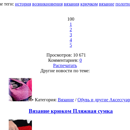
е теги:
история
возникновения
вязания
крючком
вязание
полотн
100
1
2
3
4
5
Просмотров: 10 671
Комментариев:
0
Распечатать
Другие новости по теме:
• Категория:
Вязание
/
Обувь и другие Аксессуа
Вязание крюком Пляжная сумка