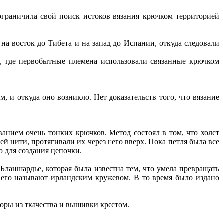
 ограничила свой поиск истоков вязания крючком территорией
на восток до Тибета и на запад до Испании, откуда следовали
 где первобытные племена использовали связанные крючком
м, и откуда оно возникло. Нет доказательств того, что вязание
ванием очень тонких крючков. Метод состоял в том, что холст
й нити, протягивали их через него вверх. Пока петля была все
ю для создания цепочки.
Бланшардье, которая была известна тем, что умела превращать
 его называют ирландским кружевом. В то время было издано
зоры из ткачества и вышивки крестом.