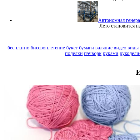
Автономная генера
Лето становится н
бесплатно
бисероплетение
букет
бумаги
валяние
видео
виды
поделки
пэчворк
руками
рукодели
И