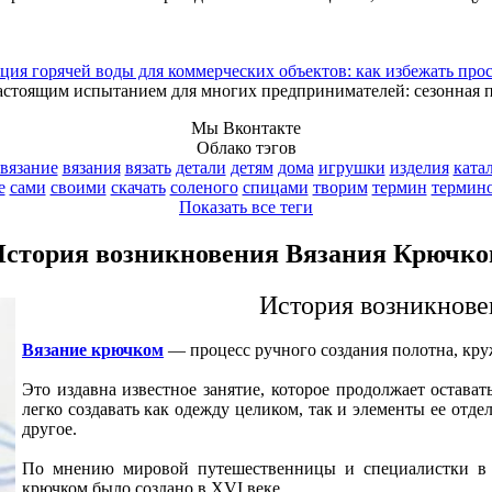
ция горячей воды для коммерческих объектов: как избежать про
астоящим испытанием для многих предпринимателей: сезонная 
Мы Вконтакте
Облако тэгов
вязание
вязания
вязать
детали
детям
дома
игрушки
изделия
ката
е
сами
своими
скачать
соленого
спицами
творим
термин
термин
Показать все теги
стория возникновения Вязания Крючк
История возникнов
Вязание крючком
— процесс ручного создания полотна, кру
Это издавна известное занятие, которое продолжает остава
легко создавать как одежду целиком, так и элементы ее отде
другое.
По мнению мировой путешественницы и специалистки в о
крючком было создано в XVI веке.