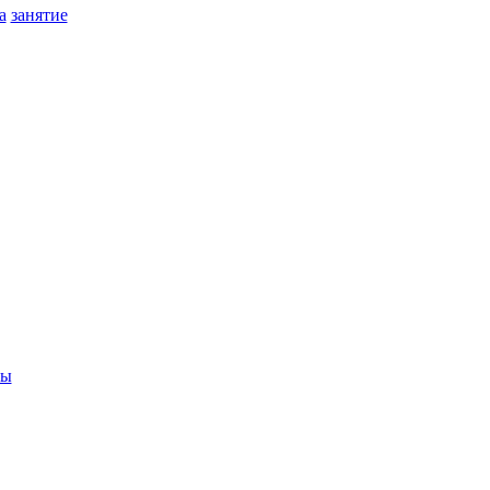
а
занятие
ры