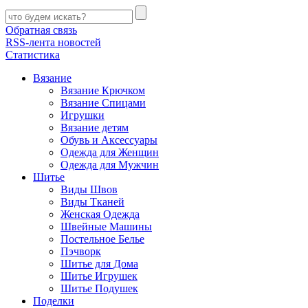
Обратная связь
RSS-лента новостей
Статистика
Вязание
Вязание Крючком
Вязание Спицами
Игрушки
Вязание детям
Обувь и Аксессуары
Одежда для Женщин
Одежда для Мужчин
Шитье
Виды Швов
Виды Тканей
Женская Одежда
Швейные Машины
Постельное Белье
Пэчворк
Шитье для Дома
Шитье Игрушек
Шитье Подушек
Поделки