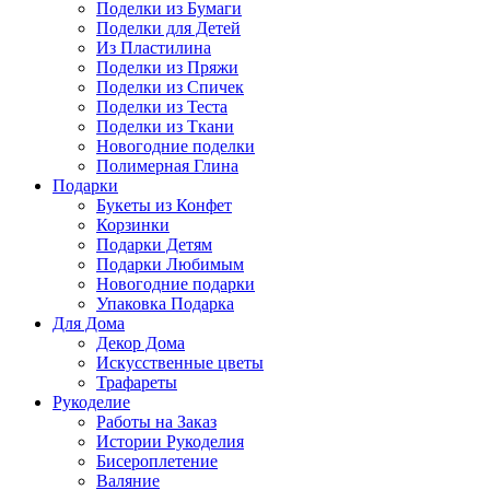
Поделки из Бумаги
Поделки для Детей
Из Пластилина
Поделки из Пряжи
Поделки из Спичек
Поделки из Теста
Поделки из Ткани
Новогодние поделки
Полимерная Глина
Подарки
Букеты из Конфет
Корзинки
Подарки Детям
Подарки Любимым
Новогодние подарки
Упаковка Подарка
Для Дома
Декор Дома
Искусственные цветы
Трафареты
Рукоделие
Работы на Заказ
Истории Рукоделия
Бисероплетение
Валяние