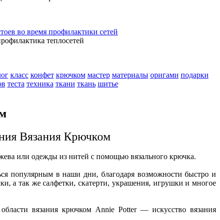
стоев во время профилактики сетей
профилактика теплосетей
лог
класс
конфет
крючком
мастер
материалы
оригами
подарки
ов
теста
техника
ткани
ткань
шитье
ом
ения Вязания Крючком
жева или одежды из нитей с помощью вязального крючка.
ться популярным в наши дни, благодаря возможности быстро и
лки, а так же салфетки, скатерти, украшения, игрушки и многое
бласти вязания крючком Annie Potter — искусство вязания