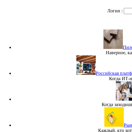
Логин :
Пило
Наверное, ка
Российская платф
Когда ИТ-и
Когда заходиш
Рын
Каждый, кто хот