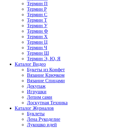
Термин П
Термин Р
Термин С
Термин Т
Термин У
Термин Ф
Термин Х
Термин Ц
Термин Ч
Термин Ш
Термин Э, Ю, Я
Каталог Видео
Букеты из Конфет
Вязание Крючком
Вязание Спицами
Декупаж
Игрушки
Лепим сами
Лоскутная Техника
Каталог Журналов
Буклеты
Лена Рукоделие
Лукошко идей