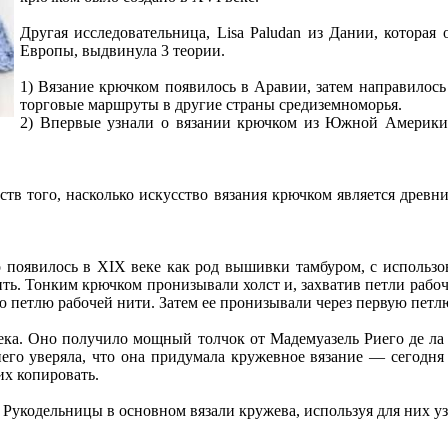
Другая исследовательница, Lisа Paludan из Дании, которая
Европы, выдвинула 3 теории.
1) Вязание крючком появилось в Аравии, затем направилось 
торговые маршруты в другие страны средиземноморья.
2) Впервые узнали о вязании крючком из Южной Америки,
ств того, насколько искусство вязания крючком является древни
о появилось в XIX веке как род вышивки тамбуром, с использо
ть. Тонким крючком пронизывали холст и, захватив петли рабоче
ую петлю рабочей нити. Затем ее пронизывали через первую петл
ека. Оно получило мощный толчок от Мадемуазель Риего де ла 
иего уверяла, что она придумала кружевное вязание — сегодня
их копировать.
 Рукодельницы в основном вязали кружева, используя для них у