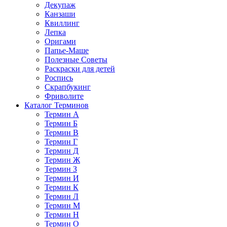
Декупаж
Канзаши
Квиллинг
Лепка
Оригами
Папье-Маше
Полезные Советы
Раскраски для детей
Роспись
Скрапбукинг
Фриволите
Каталог Терминов
Термин А
Термин Б
Термин В
Термин Г
Термин Д
Термин Ж
Термин З
Термин И
Термин К
Термин Л
Термин М
Термин Н
Термин О