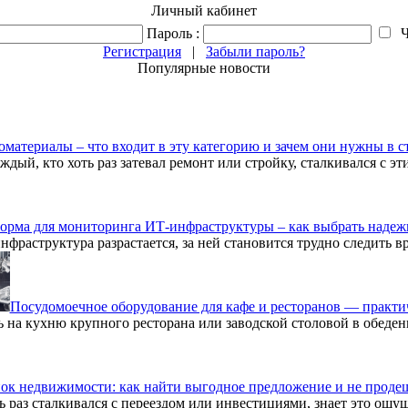
Личный кабинет
Пароль :
Ч
Регистрация
|
Забыли пароль?
Популярные новости
материалы – что входит в эту категорию и зачем они нужны в с
ждый, кто хоть раз затевал ремонт или стройку, сталкивался с э
орма для мониторинга ИТ-инфраструктуры – как выбрать надеж
нфраструктура разрастается, за ней становится трудно следить 
Посудомоечное оборудование для кафе и ресторанов — практи
ь на кухню крупного ресторана или заводской столовой в обеден
ок недвижимости: как найти выгодное предложение и не проде
ь раз сталкивался с переездом или инвестициями, знает это ощу