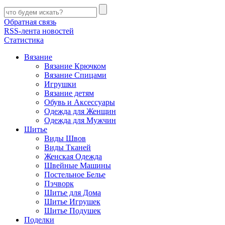
Обратная связь
RSS-лента новостей
Статистика
Вязание
Вязание Крючком
Вязание Спицами
Игрушки
Вязание детям
Обувь и Аксессуары
Одежда для Женщин
Одежда для Мужчин
Шитье
Виды Швов
Виды Тканей
Женская Одежда
Швейные Машины
Постельное Белье
Пэчворк
Шитье для Дома
Шитье Игрушек
Шитье Подушек
Поделки