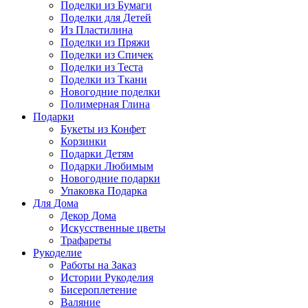
Поделки из Бумаги
Поделки для Детей
Из Пластилина
Поделки из Пряжи
Поделки из Спичек
Поделки из Теста
Поделки из Ткани
Новогодние поделки
Полимерная Глина
Подарки
Букеты из Конфет
Корзинки
Подарки Детям
Подарки Любимым
Новогодние подарки
Упаковка Подарка
Для Дома
Декор Дома
Искусственные цветы
Трафареты
Рукоделие
Работы на Заказ
Истории Рукоделия
Бисероплетение
Валяние