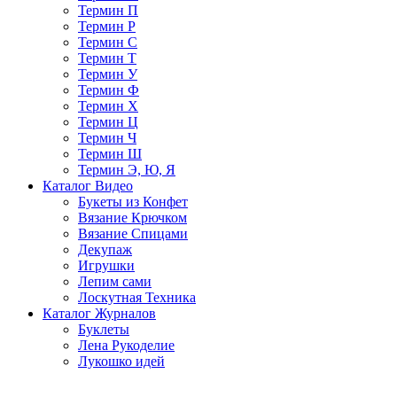
Термин П
Термин Р
Термин С
Термин Т
Термин У
Термин Ф
Термин Х
Термин Ц
Термин Ч
Термин Ш
Термин Э, Ю, Я
Каталог Видео
Букеты из Конфет
Вязание Крючком
Вязание Спицами
Декупаж
Игрушки
Лепим сами
Лоскутная Техника
Каталог Журналов
Буклеты
Лена Рукоделие
Лукошко идей