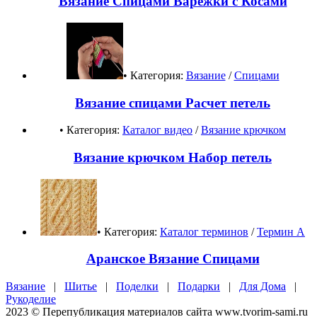
Вязание Спицами Варежки с Косами
• Категория:
Вязание
/
Спицами
Вязание спицами Расчет петель
• Категория:
Каталог видео
/
Вязание крючком
Вязание крючком Набор петель
• Категория:
Каталог терминов
/
Термин А
Аранское Вязание Спицами
Вязание
|
Шитье
|
Поделки
|
Подарки
|
Для Дома
|
Рукоделие
2023 © Перепубликация материалов сайта www.tvorim-sami.ru