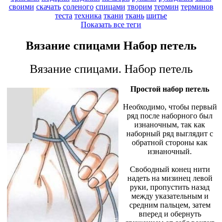
своими
скачать
соленого
спицами
творим
термин
терминов
теста
техника
ткани
ткань
шитье
Показать все теги
Вязание спицами Набор петель
Вязание спицами. Набор петель
Простой набор петель
Необходимо, чтобы первый
ряд после наборного был
изнаночным, так как
наборный ряд выглядит с
обратной стороны как
изнаночный.
Свободный конец нити
надеть на мизинец левой
руки, пропустить назад
между указательным и
средним пальцем, затем
вперед и обернуть