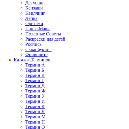
Декупаж
Канзаши
Квиллинг
Лепка
Оригами
Папье-Маше
Полезные Советы
Раскраски для детей
Роспись
Скрапбукинг
Фриволите
Каталог Терминов
Термин А
Термин Б
Термин В
Термин Г
Термин Д
Термин Ж
Термин З
Термин И
Термин К
Термин Л
Термин М
Термин Н
Термин О