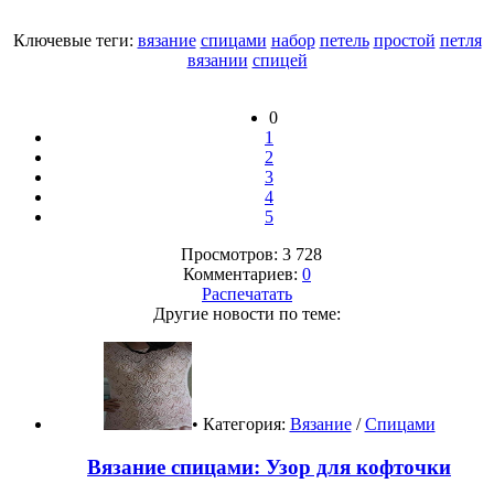
Ключевые теги:
вязание
спицами
набор
петель
простой
петля
вязании
спицей
0
1
2
3
4
5
Просмотров: 3 728
Комментариев:
0
Распечатать
Другие новости по теме:
• Категория:
Вязание
/
Спицами
Вязание спицами: Узор для кофточки