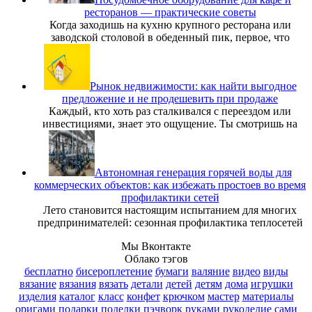
ресторанов — практические советы
Когда заходишь на кухню крупного ресторана или
заводской столовой в обеденный пик, первое, что
Рынок недвижимости: как найти выгодное
предложение и не продешевить при продаже
Каждый, кто хоть раз сталкивался с переездом или
инвестициями, знает это ощущение. Ты смотришь на
Автономная генерация горячей воды для
коммерческих объектов: как избежать простоев во время
профилактики сетей
Лето становится настоящим испытанием для многих
предпринимателей: сезонная профилактика теплосетей
Мы Вконтакте
Облако тэгов
бесплатно
бисероплетение
бумаги
валяние
видео
виды
вязание
вязания
вязать
детали
детей
детям
дома
игрушки
изделия
каталог
класс
конфет
крючком
мастер
материалы
оригами
подарки
поделки
пэчворк
руками
рукоделие
сами