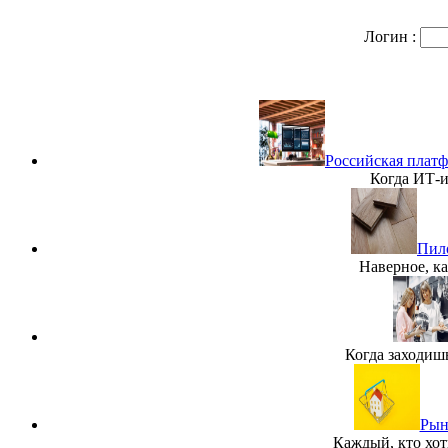
Логин :
Российская платф
Когда ИТ-и
Пило
Наверное, ка
Когда заходиш
Рын
Каждый, кто хот