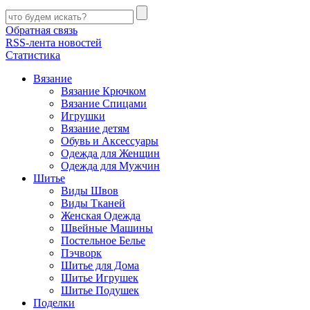
Обратная связь
RSS-лента новостей
Статистика
Вязание
Вязание Крючком
Вязание Спицами
Игрушки
Вязание детям
Обувь и Аксессуары
Одежда для Женщин
Одежда для Мужчин
Шитье
Виды Швов
Виды Тканей
Женская Одежда
Швейные Машины
Постельное Белье
Пэчворк
Шитье для Дома
Шитье Игрушек
Шитье Подушек
Поделки