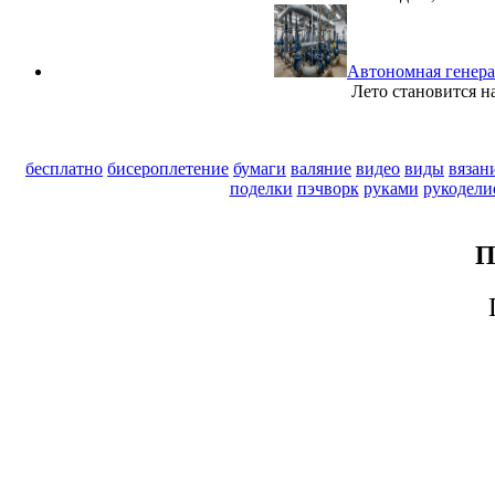
Автономная генера
Лето становится н
бесплатно
бисероплетение
бумаги
валяние
видео
виды
вязан
поделки
пэчворк
руками
рукодели
П