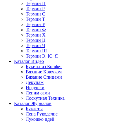
Термин П
Термин Р
Термин С
Термин Т
Термин У
Термин Ф
Термин Х
Термин Ц
Термин Ч
Термин Ш
Термин Э, Ю, Я
Каталог Видео
Букеты из Конфет
Вязание Крючком
Вязание Спицами
Декупаж
Игрушки
Лепим сами
Лоскутная Техника
Каталог Журналов
Буклеты
Лена Рукоделие
Лукошко идей