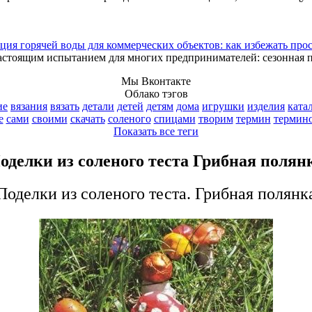
ция горячей воды для коммерческих объектов: как избежать про
астоящим испытанием для многих предпринимателей: сезонная 
Мы Вконтакте
Облако тэгов
ие
вязания
вязать
детали
детей
детям
дома
игрушки
изделия
ката
е
сами
своими
скачать
соленого
спицами
творим
термин
термин
Показать все теги
оделки из соленого теста Грибная полян
Поделки из соленого теста. Грибная полянк