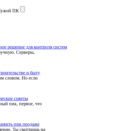
ужой ПК
ное решение для контроля систем
вручную. Серверы,
троительстве и быту
тим словом. Но если
ческие советы
ный пик, первое, что
шевить при продаже
щение. Ты смотришь на