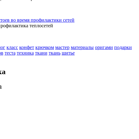
стоев во время профилактики сетей
профилактика теплосетей
лог
класс
конфет
крючком
мастер
материалы
оригами
подарки
ов
теста
техника
ткани
ткань
шитье
ка
а