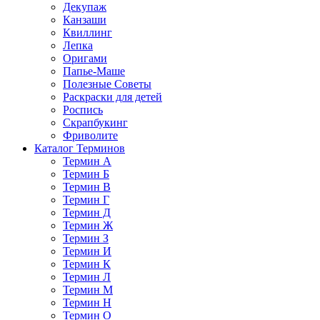
Декупаж
Канзаши
Квиллинг
Лепка
Оригами
Папье-Маше
Полезные Советы
Раскраски для детей
Роспись
Скрапбукинг
Фриволите
Каталог Терминов
Термин А
Термин Б
Термин В
Термин Г
Термин Д
Термин Ж
Термин З
Термин И
Термин К
Термин Л
Термин М
Термин Н
Термин О