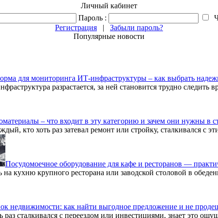
Личный кабинет
Пароль :
Ч
Регистрация
|
Забыли пароль?
Популярные новости
орма для мониторинга ИТ-инфраструктуры – как выбрать надеж
нфраструктура разрастается, за ней становится трудно следить 
материалы – что входит в эту категорию и зачем они нужны в с
ждый, кто хоть раз затевал ремонт или стройку, сталкивался с э
Посудомоечное оборудование для кафе и ресторанов — практи
ь на кухню крупного ресторана или заводской столовой в обеден
ок недвижимости: как найти выгодное предложение и не проде
ь раз сталкивался с переездом или инвестициями, знает это ощу