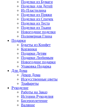
Поделки из Бумаги
Поделки для Детей
Из Пластилина
Поделки из Пряжи
Поделки из Спичек
Поделки из Теста
Поделки из Ткани
Новогодние поделки
Полимерная Глина
Подарки
Букеты из Конфет
Корзинки
Подарки Детям
Подарки Любимым
Новогодние подарки
Упаковка Подарка
Для Дома
Декор Дома
Искусственные цветы
Трафареты
Рукоделие
Работы на Заказ
Истории Рукоделия
Бисероплетение
Валяние