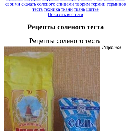
своими
скачать
соленого
спицами
творим
термин
терминов
теста
техника
ткани
ткань
шитье
Показать все теги
Рецепты соленого теста
Рецепты соленого теста
Рецептов