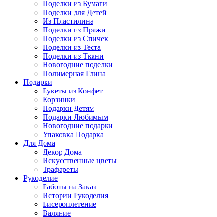
Поделки из Бумаги
Поделки для Детей
Из Пластилина
Поделки из Пряжи
Поделки из Спичек
Поделки из Теста
Поделки из Ткани
Новогодние поделки
Полимерная Глина
Подарки
Букеты из Конфет
Корзинки
Подарки Детям
Подарки Любимым
Новогодние подарки
Упаковка Подарка
Для Дома
Декор Дома
Искусственные цветы
Трафареты
Рукоделие
Работы на Заказ
Истории Рукоделия
Бисероплетение
Валяние