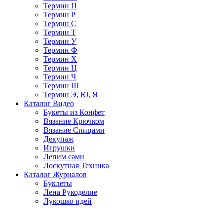
Термин П
Термин Р
Термин С
Термин Т
Термин У
Термин Ф
Термин Х
Термин Ц
Термин Ч
Термин Ш
Термин Э, Ю, Я
Каталог Видео
Букеты из Конфет
Вязание Крючком
Вязание Спицами
Декупаж
Игрушки
Лепим сами
Лоскутная Техника
Каталог Журналов
Буклеты
Лена Рукоделие
Лукошко идей