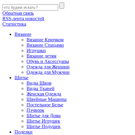
Обратная связь
RSS-лента новостей
Статистика
Вязание
Вязание Крючком
Вязание Спицами
Игрушки
Вязание детям
Обувь и Аксессуары
Одежда для Женщин
Одежда для Мужчин
Шитье
Виды Швов
Виды Тканей
Женская Одежда
Швейные Машины
Постельное Белье
Пэчворк
Шитье для Дома
Шитье Игрушек
Шитье Подушек
Поделки