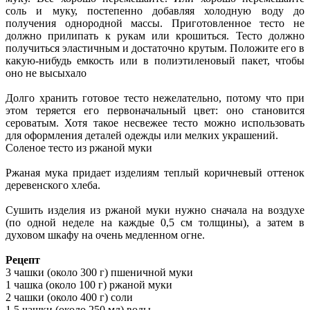
соль и муку, постепенно добавляя холодную воду до
получения однородной массы. Приготовленное тесто не
должно прилипать к рукам или крошиться. Тесто должно
получиться эластичным и достаточно крутым. Положите его в
какую-нибудь емкость или в полиэтиленовый пакет, чтобы
оно не высыхало
Долго хранить готовое тесто нежелательно, потому что при
этом теряется его первоначальный цвет: оно становится
сероватым. Хотя такое несвежее тесто можно использовать
для оформления деталей одежды или мелких украшений.
Соленое тесто из ржаной муки
Ржаная мука придает изделиям теплый коричневый оттенок
деревенского хлеба.
Сушить изделия из ржаной муки нужно сначала на воздухе
(по одной неделе на каждые 0,5 см толщины), а затем в
духовом шкафу на очень медленном огне.
Рецепт
3 чашки (около 300 г) пшеничной муки
1 чашка (около 100 г) ржаной муки
2 чашки (около 400 г) соли
1,5 чашки (около 250 мл) воды