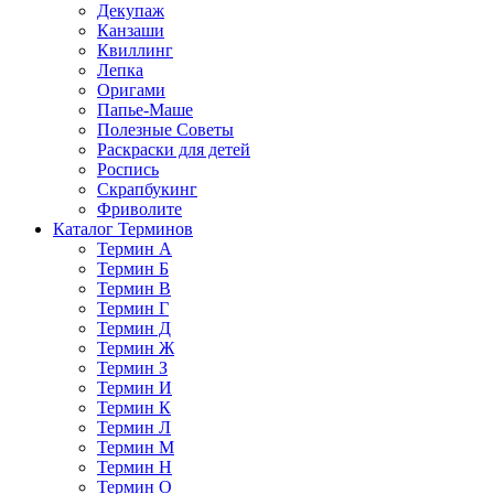
Декупаж
Канзаши
Квиллинг
Лепка
Оригами
Папье-Маше
Полезные Советы
Раскраски для детей
Роспись
Скрапбукинг
Фриволите
Каталог Терминов
Термин А
Термин Б
Термин В
Термин Г
Термин Д
Термин Ж
Термин З
Термин И
Термин К
Термин Л
Термин М
Термин Н
Термин О