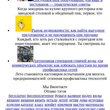
ресторанов — практические советы
Когда заходишь на кухню крупного ресторана или
заводской столовой в обеденный пик, первое, что
Рынок недвижимости: как найти выгодное
предложение и не продешевить при продаже
Каждый, кто хоть раз сталкивался с переездом или
инвестициями, знает это ощущение. Ты смотришь на
Автономная генерация горячей воды для
коммерческих объектов: как избежать простоев во время
профилактики сетей
Лето становится настоящим испытанием для многих
предпринимателей: сезонная профилактика теплосетей
Мы Вконтакте
Облако тэгов
бесплатно
бисероплетение
бумаги
валяние
видео
виды
вязание
вязания
вязать
детали
детей
детям
дома
игрушки
изделия
каталог
класс
конфет
крючком
мастер
материалы
оригами
подарки
поделки
пэчворк
руками
рукоделие
сами