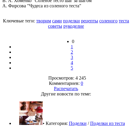
В. А. Хоменко "Соленое тесто шаг за шагом"
А. Фирсова "Чудеса из соленого теста"
Ключевые теги:
творим
сами
поделки
рецепты
соленого
теста
советы
рукоделие
0
1
2
3
4
5
Просмотров: 4 245
Комментариев:
0
Распечатать
Другие новости по теме:
• Категория:
Поделки
/
Поделки из теста