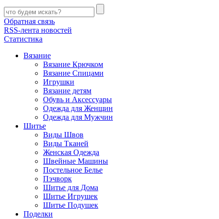
Обратная связь
RSS-лента новостей
Статистика
Вязание
Вязание Крючком
Вязание Спицами
Игрушки
Вязание детям
Обувь и Аксессуары
Одежда для Женщин
Одежда для Мужчин
Шитье
Виды Швов
Виды Тканей
Женская Одежда
Швейные Машины
Постельное Белье
Пэчворк
Шитье для Дома
Шитье Игрушек
Шитье Подушек
Поделки