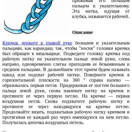
прижимая его большим
пальцем к указательному.
Эта нитка, идущая от
клубка, называется рабочей.
Описание
Крючок держите в правой руке
большим и указательным
пальцами, как карандаш, так, чтобы "носик" головки крючка
был обращен к вязальщице. Подведите головку крючка под
рабочую нитку на указательном пальце левой руки, слева
направо, одновременно слегка приподняв ее безымянным и
средним пальцами. В дальнейшем этот прием будем называть
накид или подхват рабочей нитки. Поверните крючок в
горизонтальной плоскости на 360 ° справа налево —
образовалась первая петля. Придерживая ее ногтем большого
пальца левой руки, снова накиньте нитку на крючок и
протяните ее через первую петлю. На крючке — первая
воздушная петля. Снова подхватите рабочую нитку и
протяните ее через находящуюся на крючке петлю.
Продолжайте вязать, подхватывая рабочую нитку крючком и
протягивая ее каждый раз через имеющуюся на нем петлю.
Получилась цепочка воздушных петель.