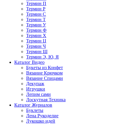
Термин П
Термин Р
Термин С
Термин Т
Термин У
Термин Ф
Термин Х
Термин Ц
Термин Ч
Термин Ш
Термин Э, Ю, Я
Каталог Видео
Букеты из Конфет
Вязание Крючком
Вязание Спицами
Декупаж
Игрушки
Лепим сами
Лоскутная Техника
Каталог Журналов
Буклеты
Лена Рукоделие
Лукошко идей