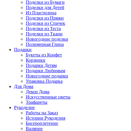
Поделки из Бумаги
Поделки для Детей
Из Пластилина
Поделки из Пряжи
Поделки из Спичек
Поделки из Теста
Поделки из Ткани
Новогодние поделки
Полимерная Глина
Подарки
Букеты из Конфет
Корзинки
Подарки Детям
Подарки Любимым
Новогодние подарки
Упаковка Подарка
Для Дома
Декор Дома
Искусственные цветы
Трафареты
Рукоделие
Работы на Заказ
Истории Рукоделия
Бисероплетение
Валяние