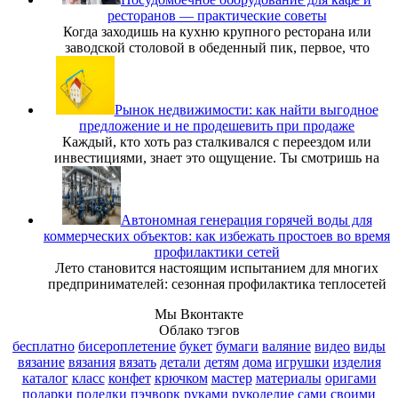
ресторанов — практические советы
Когда заходишь на кухню крупного ресторана или
заводской столовой в обеденный пик, первое, что
Рынок недвижимости: как найти выгодное
предложение и не продешевить при продаже
Каждый, кто хоть раз сталкивался с переездом или
инвестициями, знает это ощущение. Ты смотришь на
Автономная генерация горячей воды для
коммерческих объектов: как избежать простоев во время
профилактики сетей
Лето становится настоящим испытанием для многих
предпринимателей: сезонная профилактика теплосетей
Мы Вконтакте
Облако тэгов
бесплатно
бисероплетение
букет
бумаги
валяние
видео
виды
вязание
вязания
вязать
детали
детям
дома
игрушки
изделия
каталог
класс
конфет
крючком
мастер
материалы
оригами
подарки
поделки
пэчворк
руками
рукоделие
сами
своими