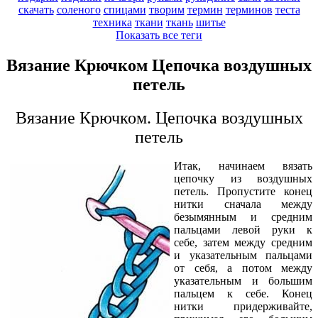
скачать
соленого
спицами
творим
термин
терминов
теста
техника
ткани
ткань
шитье
Показать все теги
Вязание Крючком Цепочка воздушных
петель
Вязание Крючком. Цепочка воздушных
петель
Итак, начинаем вязать
цепочку из воздушных
петель. Пропустите конец
нитки сначала между
безымянным и средним
пальцами левой руки к
себе, затем между средним
и указательным пальцами
от себя, а потом между
указательным и большим
пальцем к себе. Конец
нитки придерживайте,