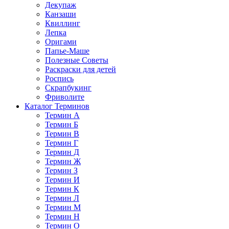
Декупаж
Канзаши
Квиллинг
Лепка
Оригами
Папье-Маше
Полезные Советы
Раскраски для детей
Роспись
Скрапбукинг
Фриволите
Каталог Терминов
Термин А
Термин Б
Термин В
Термин Г
Термин Д
Термин Ж
Термин З
Термин И
Термин К
Термин Л
Термин М
Термин Н
Термин О